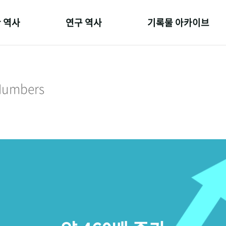
 역사
연구 역사
기록물 아카이브
온 길
정책과 연구
사진 아카이브
 변천사
키워드로 보는 연구 역사
문서 기록물
 Numbers
 기관장
연구자들
행정박물
 사람들
간행물 변천사
영상 기록물