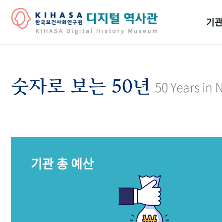
기관
걸어
기관
숫자로 보는 50년
50 Years in
역대
연구원
기관 총 예산