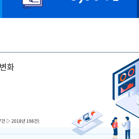
 변화
7건 ▷ 2018년 198건)