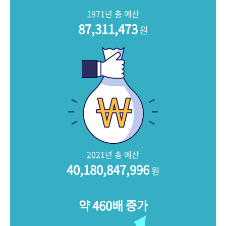
+1
성과 50선
숫자로 보는 50년
50
주년 광장
1971년 총 예산
세계와 함께 한 KIHASA
87,311,473
원
VR 역사관
2021년 총 예산
40,180,847,996
원
약 460배 증가