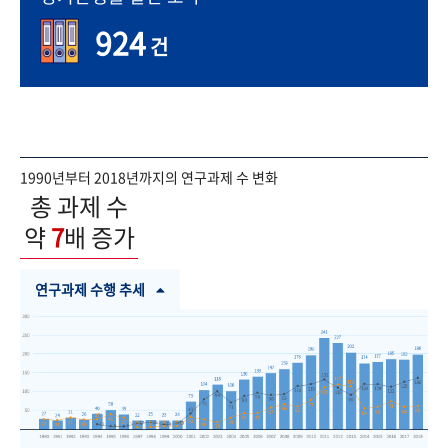
924
건
1990년부터 2018년까지의 연구과제 수 변화
총 과제 수
약
7
배 증가
연구과제 수행 추세