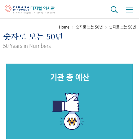
Home
숫자로 보는 50년
숫자로 보는 50년
기관 역사
숫자로 보는 50년
걸어온 길
기관 변천사
역대 기관장
연구원 사람들
50 Years in Numbers
연구 역사
정책과 연구
키워드로 보는 연구 역사
연구자들
기관 총 예산
간행물 변천사
기록물 아카이브
사진 아카이브
문서 기록물
행정박물
영상 기록물
+1
50
주년 기념