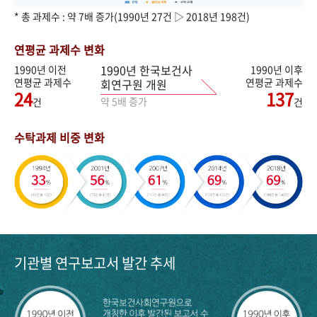
* 총 과제수 : 약 7배 증가(1990년 27건 ▷ 2018년 198건)
연평균 과제수 변화
1990년 한국보건사
1990년 이전
1990년 이후
연평균 과제수
연평균 과제수
회연구원 개원
24
137
약 5배 증가
건
건
수탁과제 비중 변화
기관별 연구보고서 발간 추세