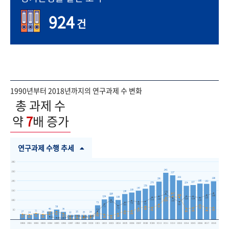
924
건
1990년부터 2018년까지의 연구과제 수 변화
총 과제 수
약
7
배 증가
연구과제 수행 추세