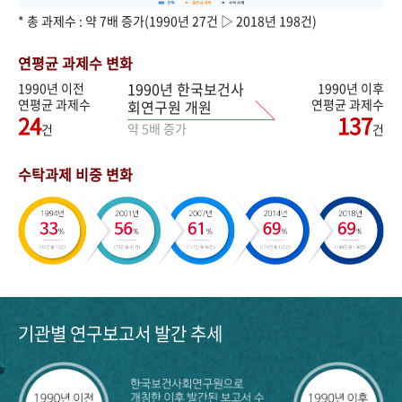
* 총 과제수 : 약 7배 증가(1990년 27건 ▷ 2018년 198건)
연평균 과제수 변화
1990년 한국보건사
1990년 이전
1990년 이후
연평균 과제수
연평균 과제수
회연구원 개원
24
137
약 5배 증가
건
건
수탁과제 비중 변화
기관별 연구보고서 발간 추세