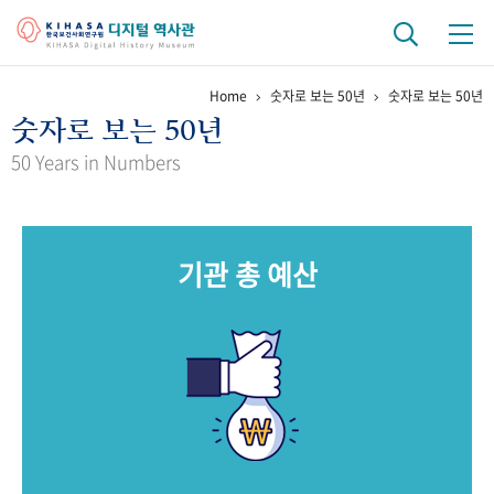
Home
숫자로 보는 50년
숫자로 보는 50년
기관 역사
숫자로 보는 50년
걸어온 길
기관 변천사
역대 기관장
연구원 사람들
50 Years in Numbers
연구 역사
정책과 연구
키워드로 보는 연구 역사
연구자들
기관 총 예산
간행물 변천사
기록물 아카이브
사진 아카이브
문서 기록물
행정박물
영상 기록물
+1
50
주년 기념