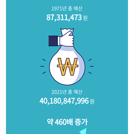
+1
성과 50선
숫자로 보는 50년
50
주년 광장
1971년 총 예산
세계와 함께 한 KIHASA
87,311,473
원
VR 역사관
2021년 총 예산
40,180,847,996
원
약 460배 증가