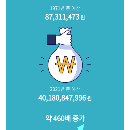
+1
성과 50선
숫자로 보는 50년
50
주년 광장
1971년 총 예산
세계와 함께 한 KIHASA
87,311,473
원
VR 역사관
2021년 총 예산
40,180,847,996
원
약 460배 증가