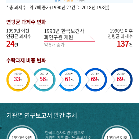
* 총 과제수 : 약 7배 증가(1990년 27건 ▷ 2018년 198건)
연평균 과제수 변화
1990년 한국보건사
1990년 이전
1990년 이후
연평균 과제수
연평균 과제수
회연구원 개원
24
137
약 5배 증가
건
건
수탁과제 비중 변화
기관별 연구보고서 발간 추세