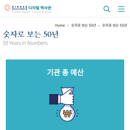
Home
숫자로 보는 50년
숫자로 보는 50년
기관 역사
숫자로 보는 50년
걸어온 길
기관 변천사
역대 기관장
연구원 사람들
50 Years in Numbers
연구 역사
정책과 연구
키워드로 보는 연구 역사
연구자들
기관 총 예산
간행물 변천사
기록물 아카이브
사진 아카이브
문서 기록물
행정박물
영상 기록물
+1
50
주년 기념