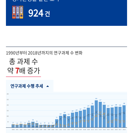
924
건
1990년부터 2018년까지의 연구과제 수 변화
총 과제 수
약
7
배 증가
연구과제 수행 추세