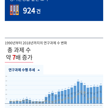
924
건
1990년부터 2018년까지의 연구과제 수 변화
총 과제 수
약
7
배 증가
연구과제 수행 추세