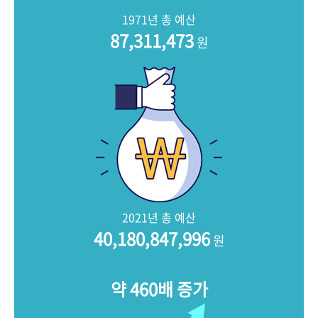
+1
성과 50선
숫자로 보는 50년
50
주년 광장
1971년 총 예산
세계와 함께 한 KIHASA
87,311,473
원
VR 역사관
2021년 총 예산
40,180,847,996
원
약 460배 증가