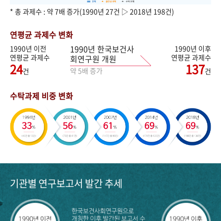
* 총 과제수 : 약 7배 증가(1990년 27건 ▷ 2018년 198건)
연평균 과제수 변화
1990년 한국보건사
1990년 이전
1990년 이후
연평균 과제수
연평균 과제수
회연구원 개원
24
137
약 5배 증가
건
건
수탁과제 비중 변화
기관별 연구보고서 발간 추세