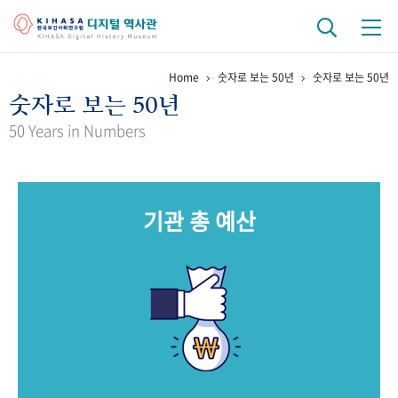
Home
숫자로 보는 50년
숫자로 보는 50년
기관 역사
숫자로 보는 50년
걸어온 길
기관 변천사
역대 기관장
연구원 사람들
50 Years in Numbers
연구 역사
정책과 연구
키워드로 보는 연구 역사
연구자들
기관 총 예산
간행물 변천사
기록물 아카이브
사진 아카이브
문서 기록물
행정박물
영상 기록물
+1
50
주년 기념