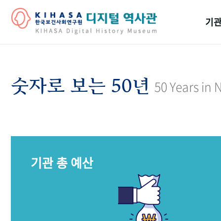
기관
걸어
기관
숫자로 보는 50년
50 Years in
역대
연구원
기관 총 예산