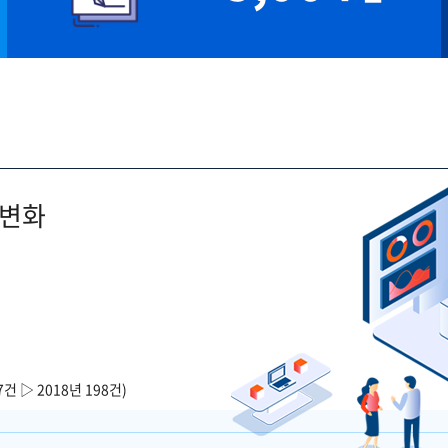
 변화
7건 ▷ 2018년 198건)