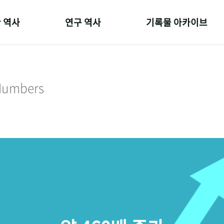
 역사
연구 역사
기록물 아카이브
온 길
정책과 연구
사진 아카이브
 변천사
키워드로 보는 연구 역사
문서 기록물
 Numbers
 기관장
연구자들
행정박물
 사람들
간행물 변천사
영상 기록물