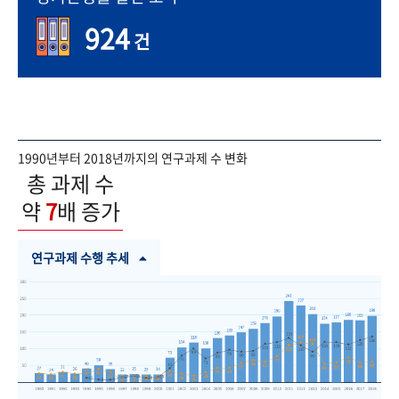
924
건
1990년부터 2018년까지의 연구과제 수 변화
총 과제 수
약
7
배 증가
연구과제 수행 추세