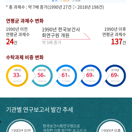
* 총 과제수 : 약 7배 증가(1990년 27건 ▷ 2018년 198건)
연평균 과제수 변화
1990년 한국보건사
1990년 이전
1990년 이후
연평균 과제수
연평균 과제수
회연구원 개원
24
137
약 5배 증가
건
건
수탁과제 비중 변화
기관별 연구보고서 발간 추세