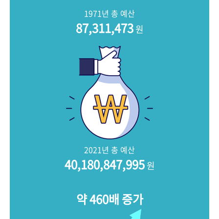
+1
성과 50선
숫자로 보는 50년
50
주년 광장
1971년 총 예산
세계와 함께 한 KIHASA
87,311,473
원
VR 역사관
2021년 총 예산
40,180,847,996
원
약 460배 증가