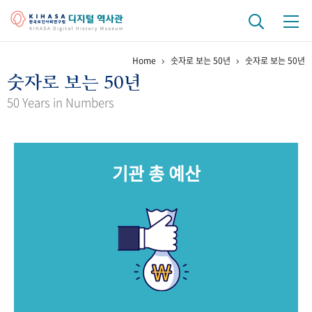
Home
숫자로 보는 50년
숫자로 보는 50년
기관 역사
숫자로 보는 50년
걸어온 길
기관 변천사
역대 기관장
연구원 사람들
50 Years in Numbers
연구 역사
정책과 연구
키워드로 보는 연구 역사
연구자들
기관 총 예산
간행물 변천사
기록물 아카이브
사진 아카이브
문서 기록물
행정박물
영상 기록물
+1
50
주년 기념