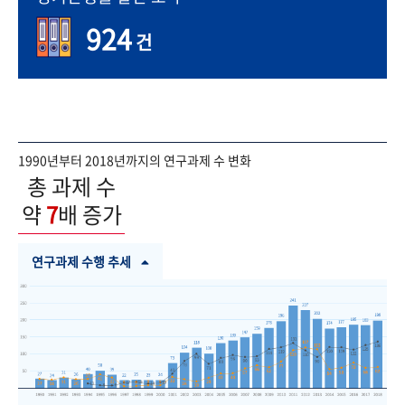
924
건
1990년부터 2018년까지의 연구과제 수 변화
총 과제 수
약
7
배 증가
연구과제 수행 추세