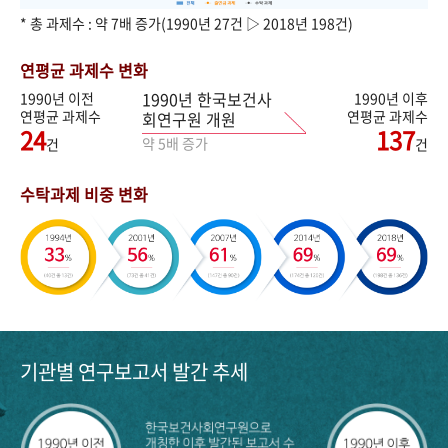
* 총 과제수 : 약 7배 증가(1990년 27건 ▷ 2018년 198건)
연평균 과제수 변화
1990년 한국보건사
1990년 이전
1990년 이후
연평균 과제수
연평균 과제수
회연구원 개원
24
137
약 5배 증가
건
건
수탁과제 비중 변화
기관별 연구보고서 발간 추세