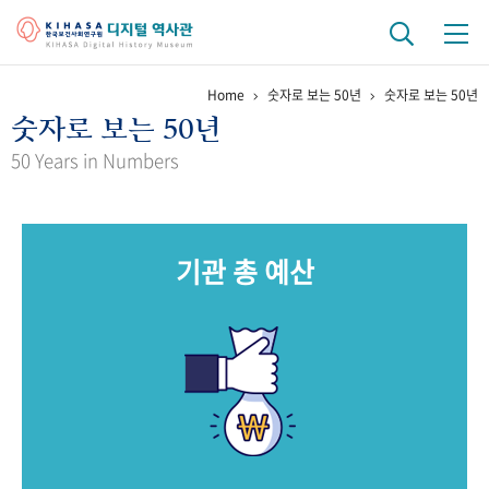
Home
숫자로 보는 50년
숫자로 보는 50년
기관 역사
숫자로 보는 50년
걸어온 길
기관 변천사
역대 기관장
연구원 사람들
50 Years in Numbers
연구 역사
정책과 연구
키워드로 보는 연구 역사
연구자들
기관 총 예산
간행물 변천사
기록물 아카이브
사진 아카이브
문서 기록물
행정박물
영상 기록물
+1
50
주년 기념