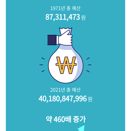
+1
성과 50선
숫자로 보는 50년
50
주년 광장
1971년 총 예산
세계와 함께 한 KIHASA
87,311,473
원
VR 역사관
2021년 총 예산
40,180,847,996
원
약 460배 증가