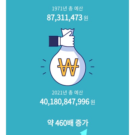
+1
성과 50선
숫자로 보는 50년
50
주년 광장
1971년 총 예산
세계와 함께 한 KIHASA
87,311,473
원
VR 역사관
2021년 총 예산
40,180,847,996
원
약 460배 증가