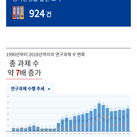
924
건
1990년부터 2018년까지의 연구과제 수 변화
총 과제 수
약
7
배 증가
연구과제 수행 추세