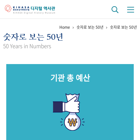
Home
숫자로 보는 50년
숫자로 보는 50년
기관 역사
숫자로 보는 50년
걸어온 길
기관 변천사
역대 기관장
연구원 사람들
50 Years in Numbers
연구 역사
정책과 연구
키워드로 보는 연구 역사
연구자들
기관 총 예산
간행물 변천사
기록물 아카이브
사진 아카이브
문서 기록물
행정박물
영상 기록물
+1
50
주년 기념