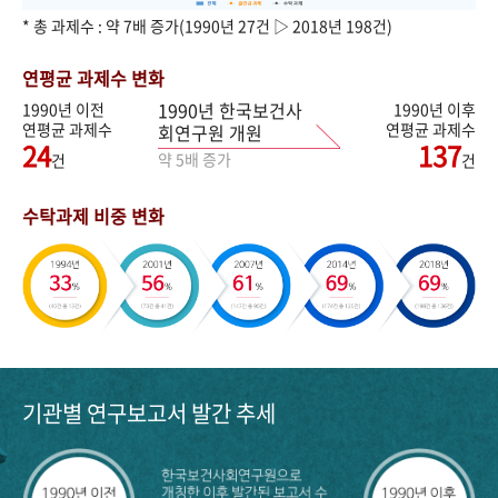
* 총 과제수 : 약 7배 증가(1990년 27건 ▷ 2018년 198건)
연평균 과제수 변화
1990년 한국보건사
1990년 이전
1990년 이후
연평균 과제수
연평균 과제수
회연구원 개원
24
137
약 5배 증가
건
건
수탁과제 비중 변화
기관별 연구보고서 발간 추세