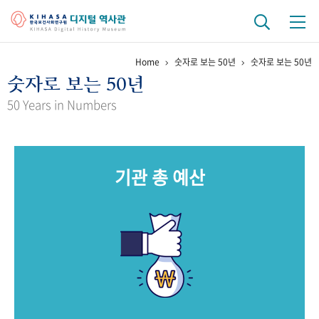
Home
숫자로 보는 50년
숫자로 보는 50년
기관 역사
숫자로 보는 50년
걸어온 길
기관 변천사
역대 기관장
연구원 사람들
50 Years in Numbers
연구 역사
정책과 연구
키워드로 보는 연구 역사
연구자들
기관 총 예산
간행물 변천사
기록물 아카이브
사진 아카이브
문서 기록물
행정박물
영상 기록물
+1
50
주년 기념