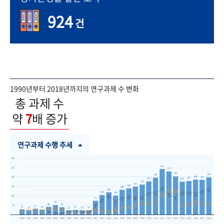
924
건
1990년부터 2018년까지의 연구과제 수 변화
총 과제 수
약
7
배 증가
연구과제 수행 추세