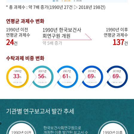
* 총 과제수 : 약 7배 증가(1990년 27건 ▷ 2018년 198건)
연평균 과제수 변화
1990년 한국보건사
1990년 이전
1990년 이후
연평균 과제수
연평균 과제수
회연구원 개원
24
137
약 5배 증가
건
건
수탁과제 비중 변화
기관별 연구보고서 발간 추세