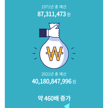
+1
성과 50선
숫자로 보는 50년
50
주년 광장
1971년 총 예산
세계와 함께 한 KIHASA
87,311,473
원
VR 역사관
2021년 총 예산
40,180,847,996
원
약 460배 증가