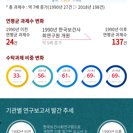
* 총 과제수 : 약 7배 증가(1990년 27건 ▷ 2018년 198건)
연평균 과제수 변화
1990년 한국보건사
1990년 이전
1990년 이후
연평균 과제수
연평균 과제수
회연구원 개원
24
137
약 5배 증가
건
건
수탁과제 비중 변화
기관별 연구보고서 발간 추세