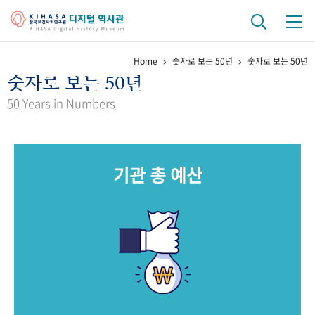
Home
숫자로 보는 50년
숫자로 보는 50년
기관 역사
숫자로 보는 50년
걸어온 길
기관 변천사
역대 기관장
연구원 사람들
50 Years in Numbers
연구 역사
정책과 연구
키워드로 보는 연구 역사
연구자들
기관 총 예산
간행물 변천사
기록물 아카이브
사진 아카이브
문서 기록물
행정박물
영상 기록물
+1
50
주년 기념