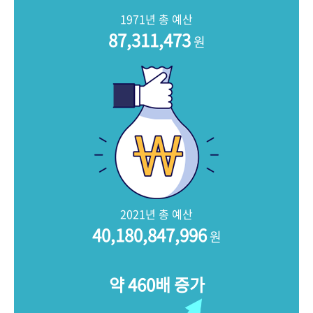
+1
성과 50선
숫자로 보는 50년
50
주년 광장
1971년 총 예산
세계와 함께 한 KIHASA
87,311,473
원
VR 역사관
2021년 총 예산
40,180,847,996
원
약 460배 증가