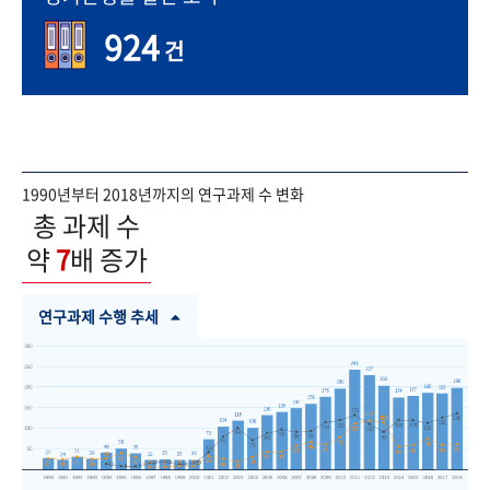
924
건
1990년부터 2018년까지의 연구과제 수 변화
총 과제 수
약
7
배 증가
연구과제 수행 추세