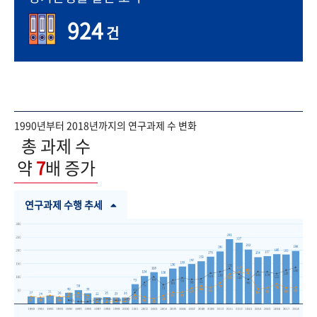
924
건
1990년부터 2018년까지의 연구과제 수 변화
총 과제 수
약
7
배 증가
연구과제 수행 추세