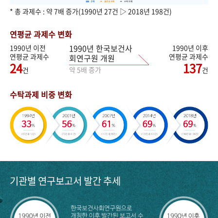
* 총 과제수 : 약 7배 증가(1990년 27건 ▷ 2018년 198건)
연평균 과제수 변화
1990년 한국보건사
1990년 이전
1990년 이후
연평균 과제수
연평균 과제수
회연구원 개원
24
137
약 5배 증가
건
건
수탁과제 비중 변화
기관별 연구보고서 발간 추세