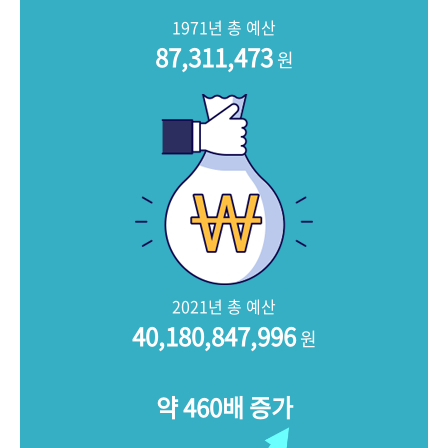
+1
성과 50선
숫자로 보는 50년
50
주년 광장
1971년 총 예산
세계와 함께 한 KIHASA
87,311,473
원
VR 역사관
2021년 총 예산
40,180,847,996
원
약 460배 증가