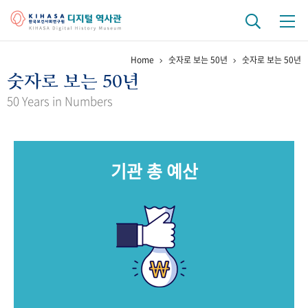
Home
숫자로 보는 50년
숫자로 보는 50년
기관 역사
숫자로 보는 50년
걸어온 길
기관 변천사
역대 기관장
연구원 사람들
50 Years in Numbers
연구 역사
정책과 연구
키워드로 보는 연구 역사
연구자들
기관 총 예산
간행물 변천사
기록물 아카이브
사진 아카이브
문서 기록물
행정박물
영상 기록물
+1
50
주년 기념