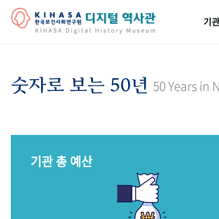
기관
걸어
기관
숫자로 보는 50년
50 Years in
역대
연구원
기관 총 예산