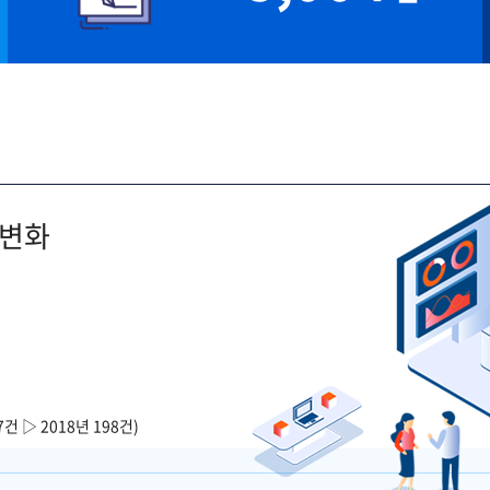
 변화
7건 ▷ 2018년 198건)