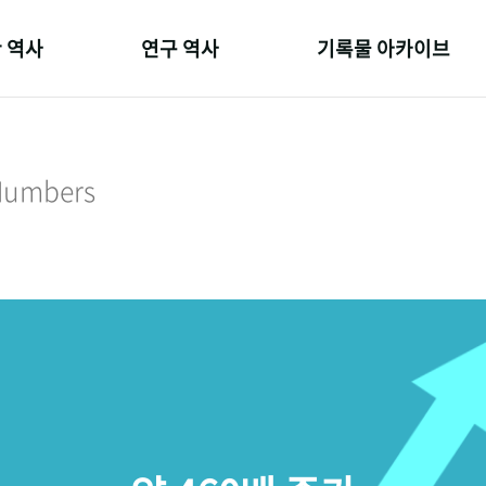
 역사
연구 역사
기록물 아카이브
온 길
정책과 연구
사진 아카이브
 변천사
키워드로 보는 연구 역사
문서 기록물
 Numbers
 기관장
연구자들
행정박물
 사람들
간행물 변천사
영상 기록물