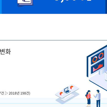
 변화
7건 ▷ 2018년 198건)