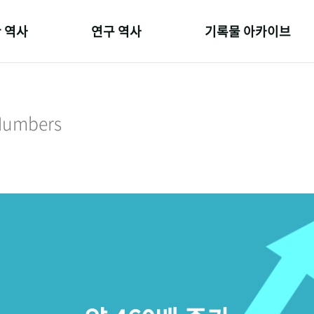
 역사
연구 역사
기록물 아카이브
온 길
정책과 연구
사진 아카이브
 변천사
키워드로 보는 연구 역사
문서 기록물
 Numbers
 기관장
연구자들
행정박물
 사람들
간행물 변천사
영상 기록물