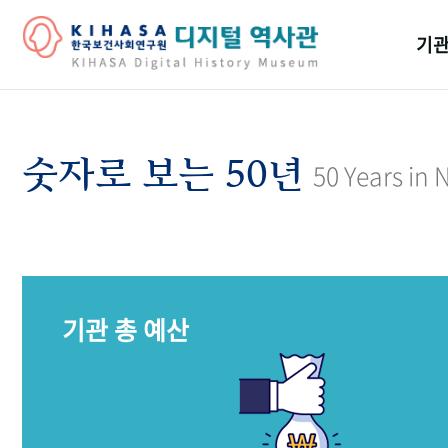
기관
걸어
기관
숫자로 보는 50년
50 Years in
역대
연구원
기관 총 예산