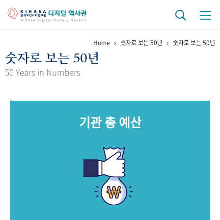
Home
숫자로 보는 50년
숫자로 보는 50년
기관 역사
숫자로 보는 50년
걸어온 길
기관 변천사
역대 기관장
연구원 사람들
50 Years in Numbers
연구 역사
정책과 연구
키워드로 보는 연구 역사
연구자들
기관 총 예산
간행물 변천사
기록물 아카이브
사진 아카이브
문서 기록물
행정박물
영상 기록물
+1
50
주년 기념