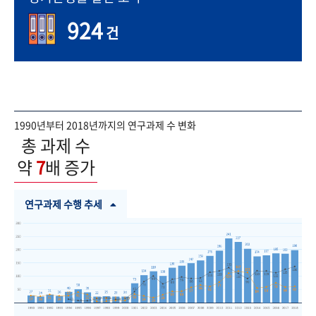
924
건
1990년부터 2018년까지의 연구과제 수 변화
총 과제 수
약
7
배 증가
연구과제 수행 추세