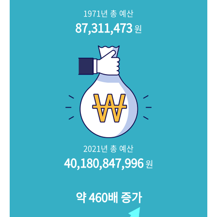
+1
성과 50선
숫자로 보는 50년
50
주년 광장
1971년 총 예산
세계와 함께 한 KIHASA
87,311,473
원
VR 역사관
2021년 총 예산
40,180,847,996
원
약 460배 증가