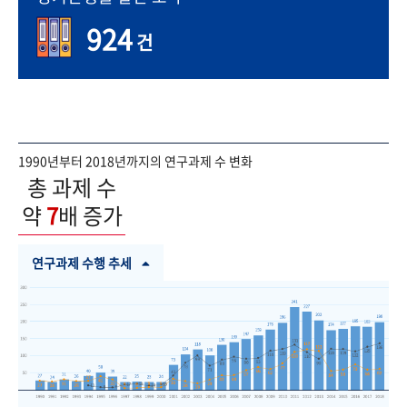
924
건
1990년부터 2018년까지의 연구과제 수 변화
총 과제 수
약
7
배 증가
연구과제 수행 추세