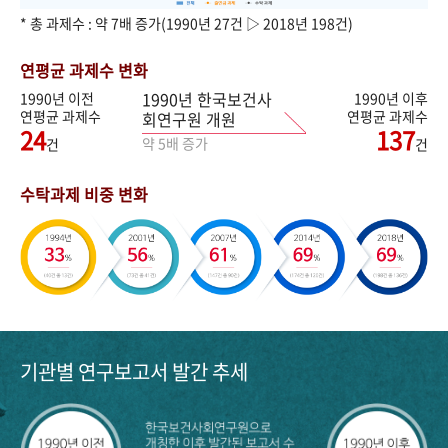
* 총 과제수 : 약 7배 증가(1990년 27건 ▷ 2018년 198건)
연평균 과제수 변화
1990년 한국보건사
1990년 이전
1990년 이후
연평균 과제수
연평균 과제수
회연구원 개원
24
137
약 5배 증가
건
건
수탁과제 비중 변화
기관별 연구보고서 발간 추세