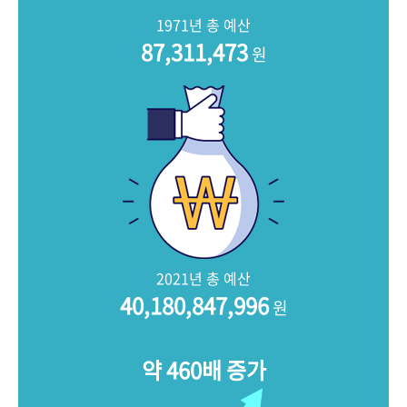
+1
성과 50선
숫자로 보는 50년
50
주년 광장
1971년 총 예산
세계와 함께 한 KIHASA
87,311,473
원
VR 역사관
2021년 총 예산
40,180,847,996
원
약 460배 증가