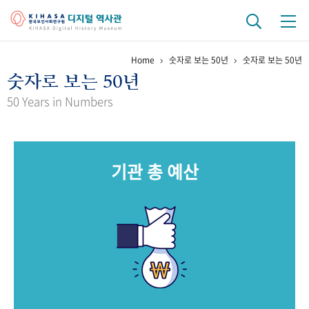
Home
숫자로 보는 50년
숫자로 보는 50년
기관 역사
숫자로 보는 50년
걸어온 길
기관 변천사
역대 기관장
연구원 사람들
50 Years in Numbers
연구 역사
정책과 연구
키워드로 보는 연구 역사
연구자들
기관 총 예산
간행물 변천사
기록물 아카이브
사진 아카이브
문서 기록물
행정박물
영상 기록물
+1
50
주년 기념