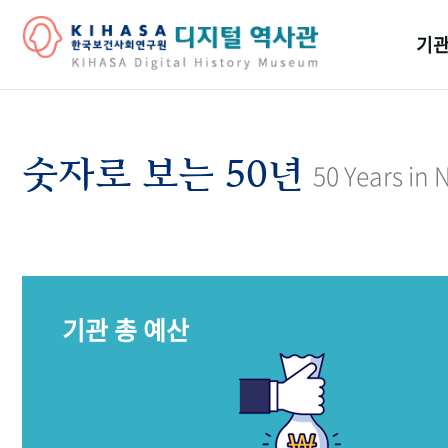
기관
걸어
기관
숫자로 보는 50년
50 Years in
역대
연구원
기관 총 예산