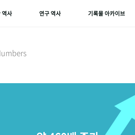
 역사
연구 역사
기록물 아카이브
온 길
정책과 연구
사진 아카이브
 변천사
키워드로 보는 연구 역사
문서 기록물
 Numbers
 기관장
연구자들
행정박물
 사람들
간행물 변천사
영상 기록물