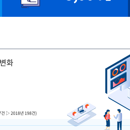
 변화
7건 ▷ 2018년 198건)