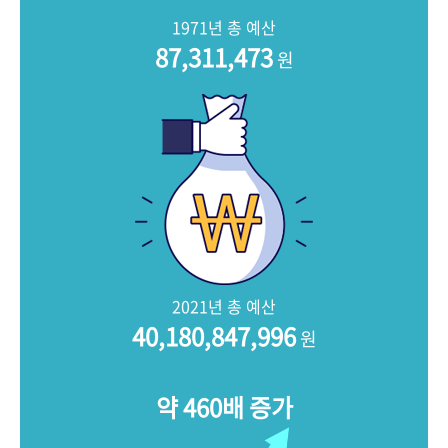
+1
성과 50선
숫자로 보는 50년
50
주년 광장
1971년 총 예산
세계와 함께 한 KIHASA
87,311,473
원
VR 역사관
2021년 총 예산
40,180,847,996
원
약 460배 증가