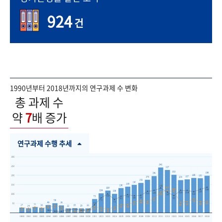
924
건
1990년부터 2018년까지의 연구과제 수 변화
총 과제 수
약
7
배 증가
연구과제 수행 추세