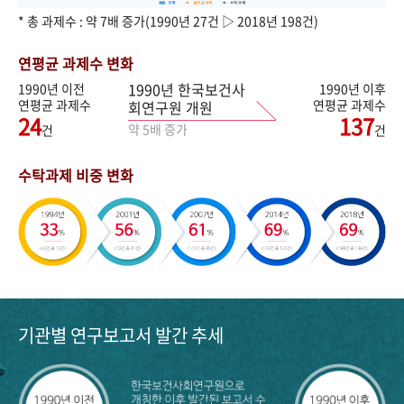
* 총 과제수 : 약 7배 증가(1990년 27건 ▷ 2018년 198건)
연평균 과제수 변화
1990년 한국보건사
1990년 이전
1990년 이후
연평균 과제수
연평균 과제수
회연구원 개원
24
137
약 5배 증가
건
건
수탁과제 비중 변화
기관별 연구보고서 발간 추세