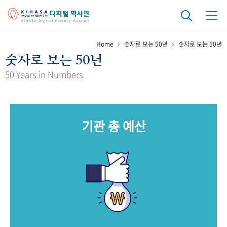
Home
숫자로 보는 50년
숫자로 보는 50년
기관 역사
숫자로 보는 50년
걸어온 길
기관 변천사
역대 기관장
연구원 사람들
50 Years in Numbers
연구 역사
정책과 연구
키워드로 보는 연구 역사
연구자들
기관 총 예산
간행물 변천사
기록물 아카이브
사진 아카이브
문서 기록물
행정박물
영상 기록물
+1
50
주년 기념