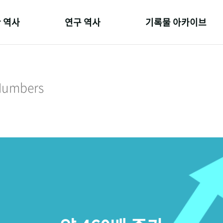
 역사
연구 역사
기록물 아카이브
온 길
정책과 연구
사진 아카이브
 변천사
키워드로 보는 연구 역사
문서 기록물
 Numbers
 기관장
연구자들
행정박물
 사람들
간행물 변천사
영상 기록물