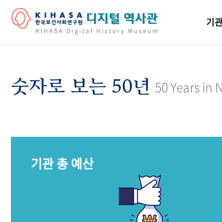
기관
걸어
기관
숫자로 보는 50년
50 Years in
역대
연구원
기관 총 예산