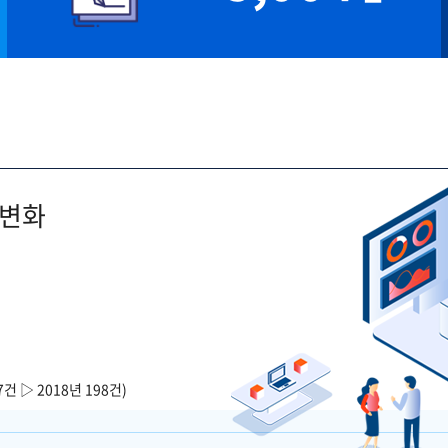
 변화
7건 ▷ 2018년 198건)