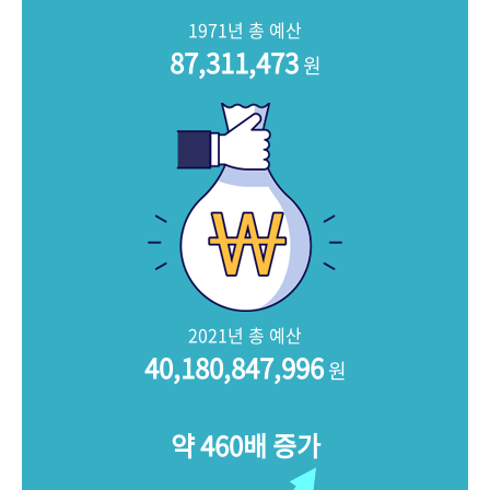
+1
성과 50선
숫자로 보는 50년
50
주년 광장
1971년 총 예산
세계와 함께 한 KIHASA
87,311,473
원
VR 역사관
2021년 총 예산
40,180,847,996
원
약 460배 증가