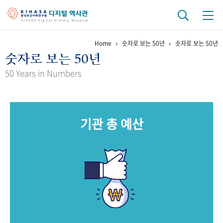
Home
숫자로 보는 50년
숫자로 보는 50년
기관 역사
숫자로 보는 50년
걸어온 길
기관 변천사
역대 기관장
연구원 사람들
50 Years in Numbers
연구 역사
정책과 연구
키워드로 보는 연구 역사
연구자들
기관 총 예산
간행물 변천사
기록물 아카이브
사진 아카이브
문서 기록물
행정박물
영상 기록물
+1
50
주년 기념