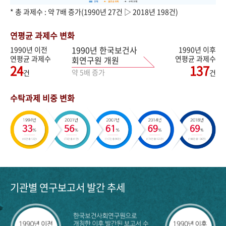
* 총 과제수 : 약 7배 증가(1990년 27건 ▷ 2018년 198건)
연평균 과제수 변화
1990년 한국보건사
1990년 이전
1990년 이후
연평균 과제수
연평균 과제수
회연구원 개원
24
137
약 5배 증가
건
건
수탁과제 비중 변화
기관별 연구보고서 발간 추세