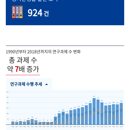
924
건
1990년부터 2018년까지의 연구과제 수 변화
총 과제 수
약
7
배 증가
연구과제 수행 추세