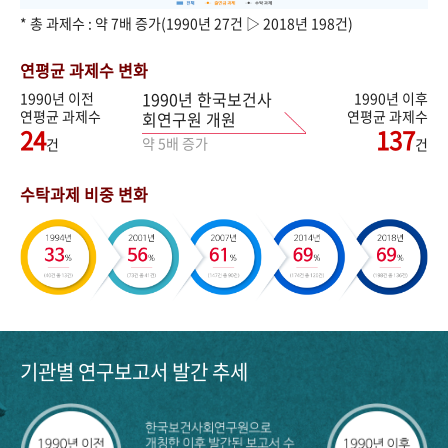
* 총 과제수 : 약 7배 증가(1990년 27건 ▷ 2018년 198건)
연평균 과제수 변화
1990년 한국보건사
1990년 이전
1990년 이후
연평균 과제수
연평균 과제수
회연구원 개원
24
137
약 5배 증가
건
건
수탁과제 비중 변화
기관별 연구보고서 발간 추세