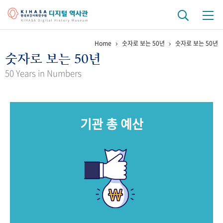
Home
숫자로 보는 50년
숫자로 보는 50년
기관 역사
숫자로 보는 50년
걸어온 길
기관 변천사
역대 기관장
연구원 사람들
50 Years in Numbers
연구 역사
정책과 연구
키워드로 보는 연구 역사
연구자들
기관 총 예산
간행물 변천사
기록물 아카이브
사진 아카이브
문서 기록물
행정박물
영상 기록물
+1
50
주년 기념