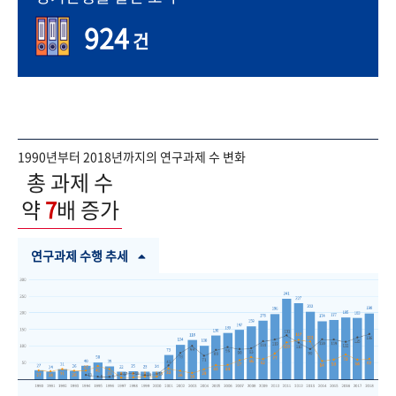
924
건
1990년부터 2018년까지의 연구과제 수 변화
총 과제 수
약
7
배 증가
연구과제 수행 추세