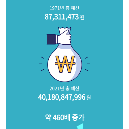
+1
성과 50선
숫자로 보는 50년
50
주년 광장
1971년 총 예산
세계와 함께 한 KIHASA
87,311,473
원
VR 역사관
2021년 총 예산
40,180,847,996
원
약 460배 증가