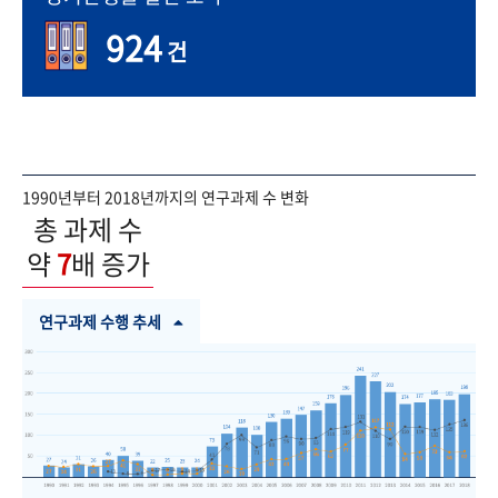
924
건
1990년부터 2018년까지의 연구과제 수 변화
총 과제 수
약
7
배 증가
연구과제 수행 추세