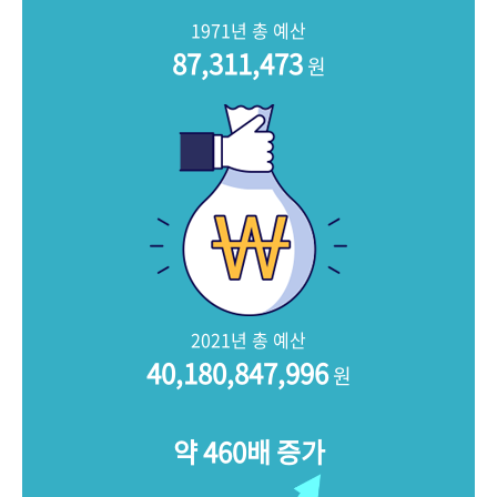
+1
성과 50선
숫자로 보는 50년
50
주년 광장
1971년 총 예산
세계와 함께 한 KIHASA
87,311,473
원
VR 역사관
2021년 총 예산
40,180,847,996
원
약 460배 증가