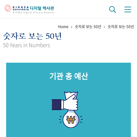
Home
숫자로 보는 50년
숫자로 보는 50년
기관 역사
숫자로 보는 50년
걸어온 길
기관 변천사
역대 기관장
연구원 사람들
50 Years in Numbers
연구 역사
정책과 연구
키워드로 보는 연구 역사
연구자들
기관 총 예산
간행물 변천사
기록물 아카이브
사진 아카이브
문서 기록물
행정박물
영상 기록물
+1
50
주년 기념