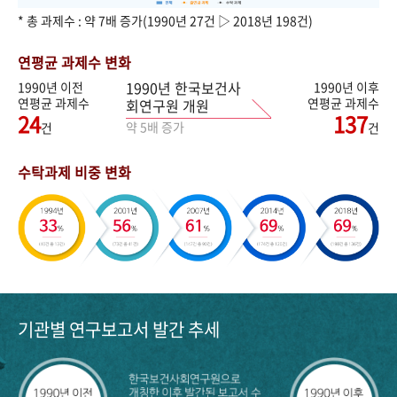
* 총 과제수 : 약 7배 증가(1990년 27건 ▷ 2018년 198건)
연평균 과제수 변화
1990년 한국보건사
1990년 이전
1990년 이후
연평균 과제수
연평균 과제수
회연구원 개원
24
137
약 5배 증가
건
건
수탁과제 비중 변화
기관별 연구보고서 발간 추세