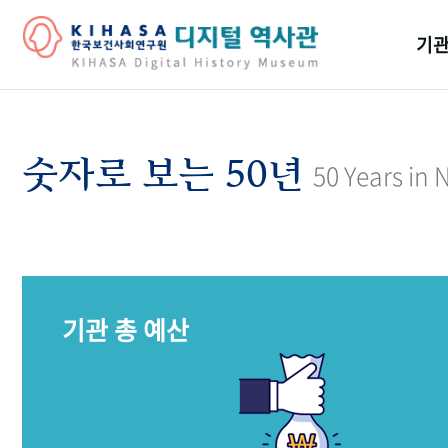
기관
걸어
기관
숫자로 보는 50년
50 Years in
역대
연구원
기관 총 예산