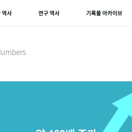
 역사
연구 역사
기록물 아카이브
온 길
정책과 연구
사진 아카이브
 변천사
키워드로 보는 연구 역사
문서 기록물
 Numbers
 기관장
연구자들
행정박물
 사람들
간행물 변천사
영상 기록물