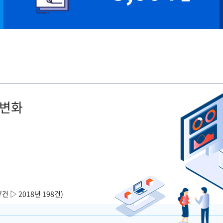
 변화
7건 ▷ 2018년 198건)