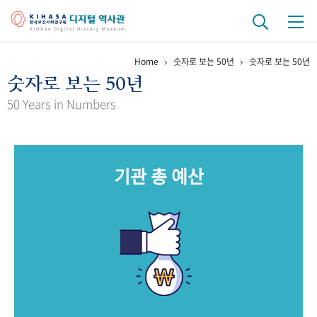
Home
숫자로 보는 50년
숫자로 보는 50년
기관 역사
숫자로 보는 50년
걸어온 길
기관 변천사
역대 기관장
연구원 사람들
50 Years in Numbers
연구 역사
정책과 연구
키워드로 보는 연구 역사
연구자들
기관 총 예산
간행물 변천사
기록물 아카이브
사진 아카이브
문서 기록물
행정박물
영상 기록물
+1
50
주년 기념