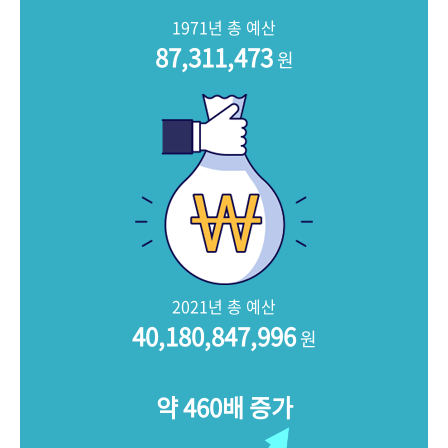
+1
성과 50선
숫자로 보는 50년
50
주년 광장
1971년 총 예산
세계와 함께 한 KIHASA
87,311,473
원
VR 역사관
2021년 총 예산
40,180,847,996
원
약 460배 증가