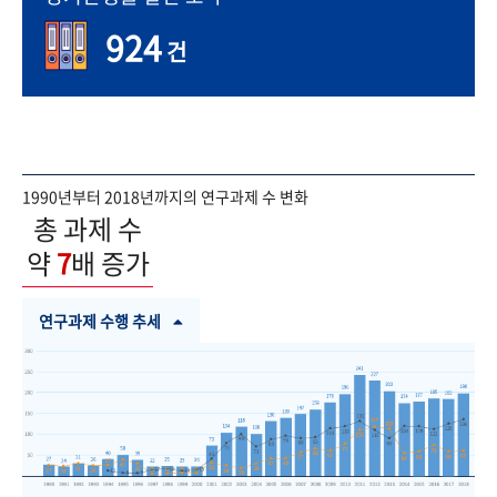
924
건
1990년부터 2018년까지의 연구과제 수 변화
총 과제 수
약
7
배 증가
연구과제 수행 추세