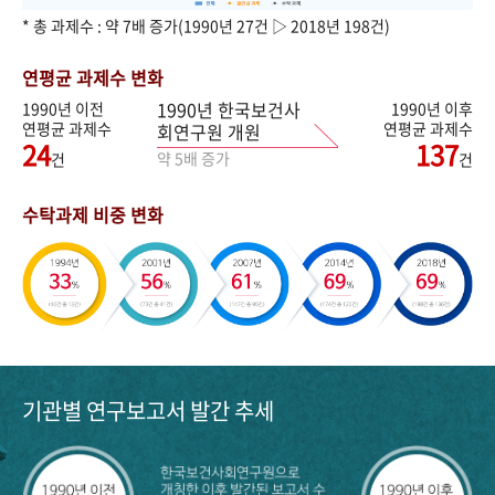
* 총 과제수 : 약 7배 증가(1990년 27건 ▷ 2018년 198건)
연평균 과제수 변화
1990년 한국보건사
1990년 이전
1990년 이후
연평균 과제수
연평균 과제수
회연구원 개원
24
137
약 5배 증가
건
건
수탁과제 비중 변화
기관별 연구보고서 발간 추세