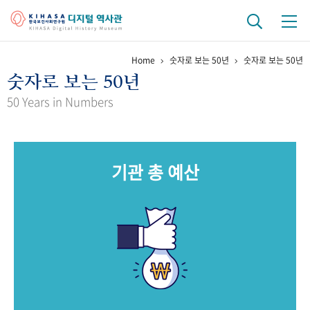
Home
숫자로 보는 50년
숫자로 보는 50년
기관 역사
숫자로 보는 50년
걸어온 길
기관 변천사
역대 기관장
연구원 사람들
50 Years in Numbers
연구 역사
정책과 연구
키워드로 보는 연구 역사
연구자들
기관 총 예산
간행물 변천사
기록물 아카이브
사진 아카이브
문서 기록물
행정박물
영상 기록물
+1
50
주년 기념