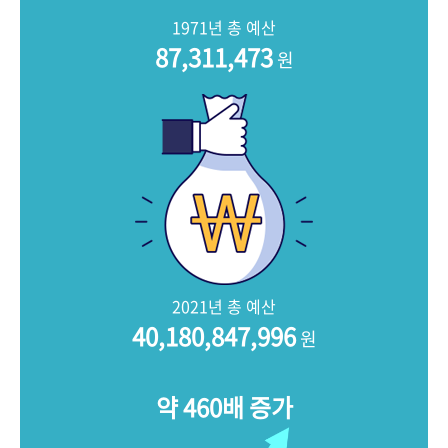
+1
성과 50선
숫자로 보는 50년
50
주년 광장
1971년 총 예산
세계와 함께 한 KIHASA
87,311,473
원
VR 역사관
2021년 총 예산
40,180,847,996
원
약 460배 증가