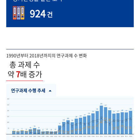
924
건
1990년부터 2018년까지의 연구과제 수 변화
총 과제 수
약
7
배 증가
연구과제 수행 추세