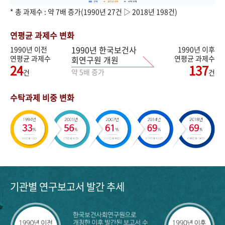
* 총 과제수 : 약 7배 증가(1990년 27건 ▷ 2018년 198건)
연평균 과제수 변화
1990년 한국보건사
1990년 이전
1990년 이후
연평균 과제수
연평균 과제수
회연구원 개원
24
137
약 5배 증가
건
건
수탁과제 비중 변화
기관별 연구보고서 발간 추세