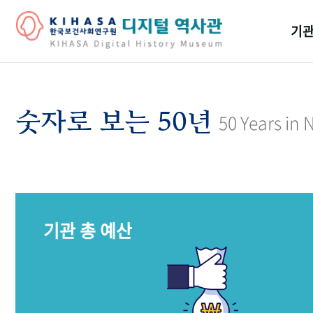
기관
걸어
기관
숫자로 보는 50년
50 Years in
역대
연구원
기관 총 예산