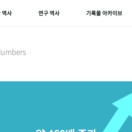
 역사
연구 역사
기록물 아카이브
온 길
정책과 연구
사진 아카이브
 변천사
키워드로 보는 연구 역사
문서 기록물
 Numbers
 기관장
연구자들
행정박물
 사람들
간행물 변천사
영상 기록물