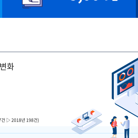
 변화
7건 ▷ 2018년 198건)