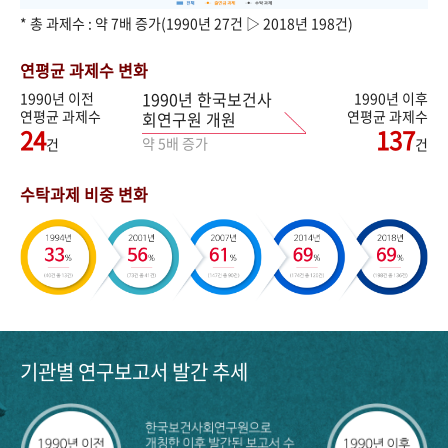
* 총 과제수 : 약 7배 증가(1990년 27건 ▷ 2018년 198건)
연평균 과제수 변화
1990년 한국보건사
1990년 이전
1990년 이후
연평균 과제수
연평균 과제수
회연구원 개원
24
137
약 5배 증가
건
건
수탁과제 비중 변화
기관별 연구보고서 발간 추세