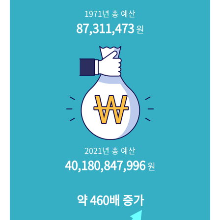
+1
성과 50선
숫자로 보는 50년
50
주년 광장
1971년 총 예산
세계와 함께 한 KIHASA
87,311,473
원
VR 역사관
2021년 총 예산
40,180,847,996
원
약 460배 증가