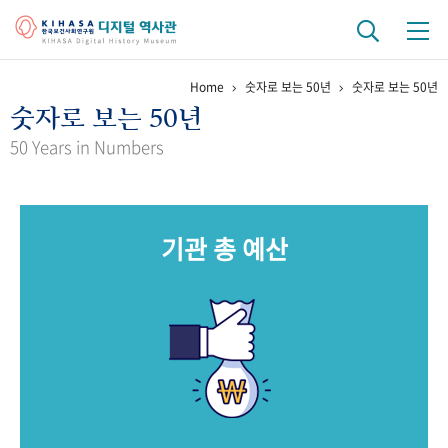
Home
숫자로 보는 50년
숫자로 보는 50년
기관 역사
숫자로 보는 50년
걸어온 길
기관 변천사
역대 기관장
연구원 사람들
50 Years in Numbers
연구 역사
정책과 연구
키워드로 보는 연구 역사
연구자들
기관 총 예산
간행물 변천사
기록물 아카이브
사진 아카이브
문서 기록물
행정박물
영상 기록물
+1
50
주년 기념