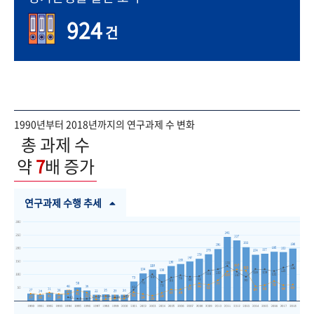
924
건
1990년부터 2018년까지의 연구과제 수 변화
총 과제 수
약
7
배 증가
연구과제 수행 추세