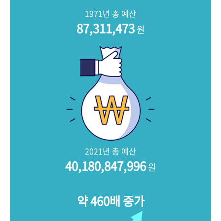
+1
성과 50선
숫자로 보는 50년
50
주년 광장
1971년 총 예산
세계와 함께 한 KIHASA
87,311,473
원
VR 역사관
2021년 총 예산
40,180,847,996
원
약 460배 증가