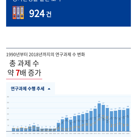
924
건
1990년부터 2018년까지의 연구과제 수 변화
총 과제 수
약
7
배 증가
연구과제 수행 추세