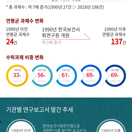
* 총 과제수 : 약 7배 증가(1990년 27건 ▷ 2018년 198건)
연평균 과제수 변화
1990년 한국보건사
1990년 이전
1990년 이후
연평균 과제수
연평균 과제수
회연구원 개원
24
137
약 5배 증가
건
건
수탁과제 비중 변화
기관별 연구보고서 발간 추세