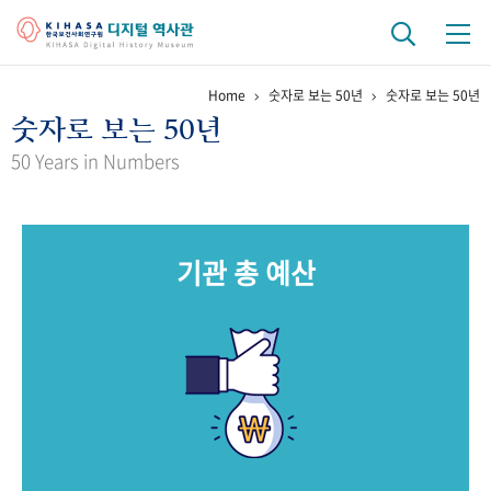
Home
숫자로 보는 50년
숫자로 보는 50년
기관 역사
숫자로 보는 50년
걸어온 길
기관 변천사
역대 기관장
연구원 사람들
50 Years in Numbers
연구 역사
정책과 연구
키워드로 보는 연구 역사
연구자들
기관 총 예산
간행물 변천사
기록물 아카이브
사진 아카이브
문서 기록물
행정박물
영상 기록물
+1
50
주년 기념