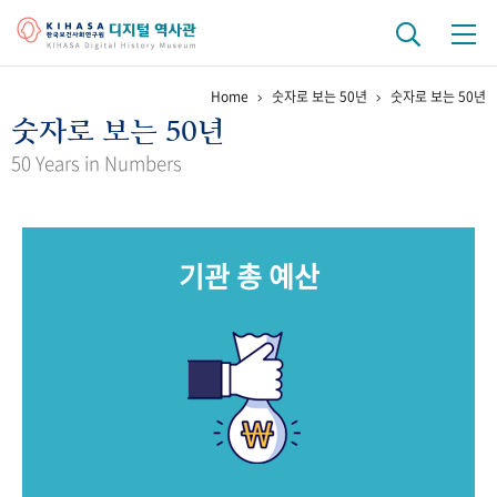
Home
숫자로 보는 50년
숫자로 보는 50년
기관 역사
숫자로 보는 50년
걸어온 길
기관 변천사
역대 기관장
연구원 사람들
50 Years in Numbers
연구 역사
정책과 연구
키워드로 보는 연구 역사
연구자들
기관 총 예산
간행물 변천사
기록물 아카이브
사진 아카이브
문서 기록물
행정박물
영상 기록물
+1
50
주년 기념