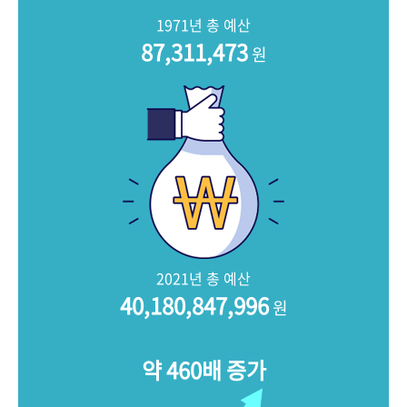
+1
성과 50선
숫자로 보는 50년
50
주년 광장
1971년 총 예산
세계와 함께 한 KIHASA
87,311,473
원
VR 역사관
2021년 총 예산
40,180,847,996
원
약 460배 증가