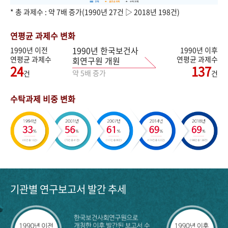
* 총 과제수 : 약 7배 증가(1990년 27건 ▷ 2018년 198건)
연평균 과제수 변화
1990년 한국보건사
1990년 이전
1990년 이후
연평균 과제수
연평균 과제수
회연구원 개원
24
137
약 5배 증가
건
건
수탁과제 비중 변화
기관별 연구보고서 발간 추세