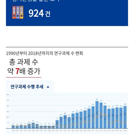
924
건
1990년부터 2018년까지의 연구과제 수 변화
총 과제 수
약
7
배 증가
연구과제 수행 추세