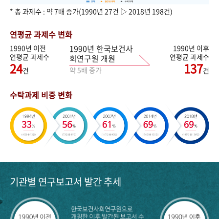
* 총 과제수 : 약 7배 증가(1990년 27건 ▷ 2018년 198건)
연평균 과제수 변화
1990년 한국보건사
1990년 이전
1990년 이후
연평균 과제수
연평균 과제수
회연구원 개원
24
137
약 5배 증가
건
건
수탁과제 비중 변화
기관별 연구보고서 발간 추세