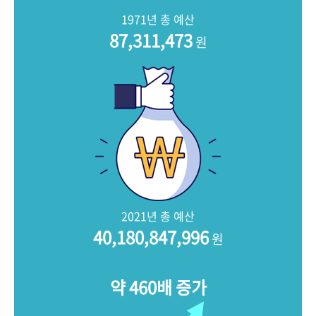
+1
성과 50선
숫자로 보는 50년
50
주년 광장
1971년 총 예산
세계와 함께 한 KIHASA
87,311,473
원
VR 역사관
2021년 총 예산
40,180,847,996
원
약 460배 증가