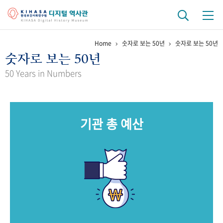
Home
숫자로 보는 50년
숫자로 보는 50년
기관 역사
숫자로 보는 50년
걸어온 길
기관 변천사
역대 기관장
연구원 사람들
50 Years in Numbers
연구 역사
정책과 연구
키워드로 보는 연구 역사
연구자들
기관 총 예산
간행물 변천사
기록물 아카이브
사진 아카이브
문서 기록물
행정박물
영상 기록물
+1
50
주년 기념