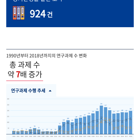
924
건
1990년부터 2018년까지의 연구과제 수 변화
총 과제 수
약
7
배 증가
연구과제 수행 추세