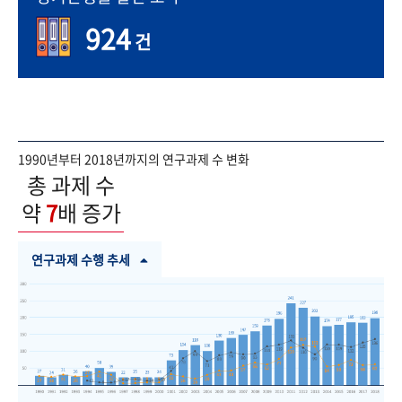
924
건
1990년부터 2018년까지의 연구과제 수 변화
총 과제 수
약
7
배 증가
연구과제 수행 추세