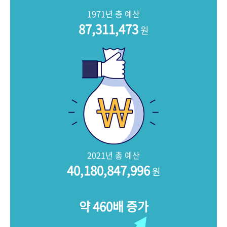
+1
성과 50선
숫자로 보는 50년
50
주년 광장
1971년 총 예산
세계와 함께 한 KIHASA
87,311,473
원
VR 역사관
2021년 총 예산
40,180,847,996
원
약 460배 증가