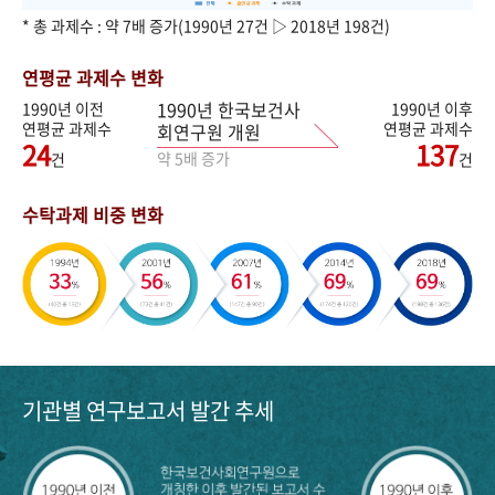
* 총 과제수 : 약 7배 증가(1990년 27건 ▷ 2018년 198건)
연평균 과제수 변화
1990년 한국보건사
1990년 이전
1990년 이후
연평균 과제수
연평균 과제수
회연구원 개원
24
137
약 5배 증가
건
건
수탁과제 비중 변화
기관별 연구보고서 발간 추세