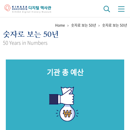
Home
숫자로 보는 50년
숫자로 보는 50년
기관 역사
숫자로 보는 50년
걸어온 길
기관 변천사
역대 기관장
연구원 사람들
50 Years in Numbers
연구 역사
정책과 연구
키워드로 보는 연구 역사
연구자들
기관 총 예산
간행물 변천사
기록물 아카이브
사진 아카이브
문서 기록물
행정박물
영상 기록물
+1
50
주년 기념