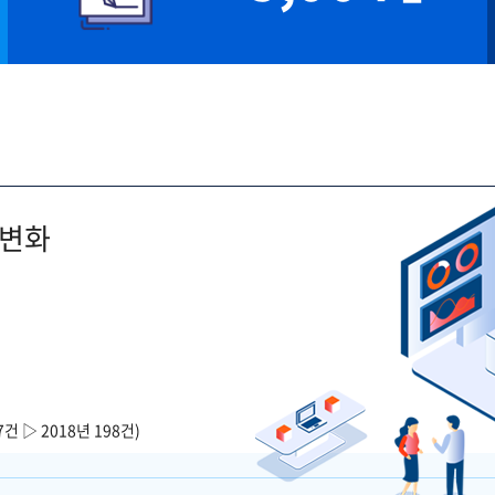
 변화
7건 ▷ 2018년 198건)