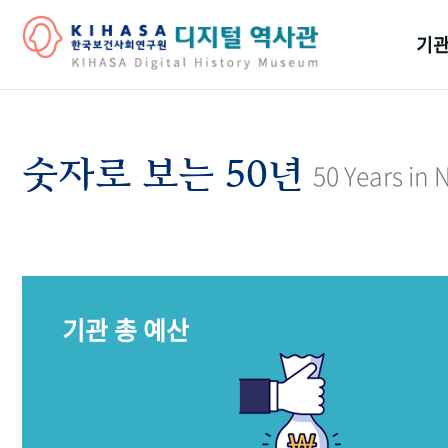
기관
걸어
기관
숫자로 보는 50년
50 Years in
역대
연구원
기관 총 예산