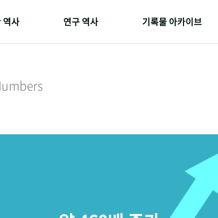
 역사
연구 역사
기록물 아카이브
온 길
정책과 연구
사진 아카이브
 변천사
키워드로 보는 연구 역사
문서 기록물
 Numbers
 기관장
연구자들
행정박물
 사람들
간행물 변천사
영상 기록물