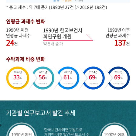
* 총 과제수 : 약 7배 증가(1990년 27건 ▷ 2018년 198건)
연평균 과제수 변화
1990년 한국보건사
1990년 이전
1990년 이후
연평균 과제수
연평균 과제수
회연구원 개원
24
137
약 5배 증가
건
건
수탁과제 비중 변화
기관별 연구보고서 발간 추세