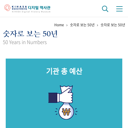
Home
숫자로 보는 50년
숫자로 보는 50년
기관 역사
숫자로 보는 50년
걸어온 길
기관 변천사
역대 기관장
연구원 사람들
50 Years in Numbers
연구 역사
정책과 연구
키워드로 보는 연구 역사
연구자들
기관 총 예산
간행물 변천사
기록물 아카이브
사진 아카이브
문서 기록물
행정박물
영상 기록물
+1
50
주년 기념