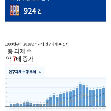
924
건
1990년부터 2018년까지의 연구과제 수 변화
총 과제 수
약
7
배 증가
연구과제 수행 추세