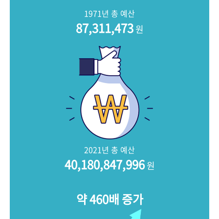
+1
성과 50선
숫자로 보는 50년
50
주년 광장
1971년 총 예산
세계와 함께 한 KIHASA
87,311,473
원
VR 역사관
2021년 총 예산
40,180,847,996
원
약 460배 증가