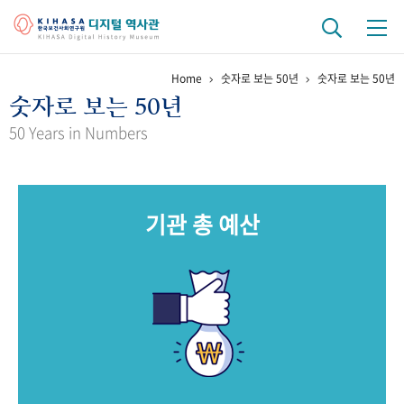
Home
숫자로 보는 50년
숫자로 보는 50년
기관 역사
숫자로 보는 50년
걸어온 길
기관 변천사
역대 기관장
연구원 사람들
50 Years in Numbers
연구 역사
정책과 연구
키워드로 보는 연구 역사
연구자들
기관 총 예산
간행물 변천사
기록물 아카이브
사진 아카이브
문서 기록물
행정박물
영상 기록물
+1
50
주년 기념