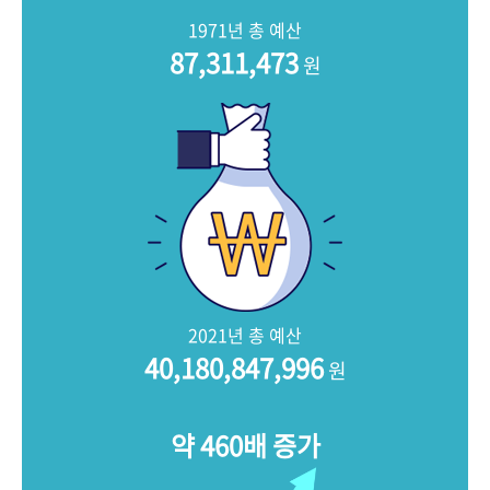
+1
성과 50선
숫자로 보는 50년
50
주년 광장
1971년 총 예산
세계와 함께 한 KIHASA
87,311,473
원
VR 역사관
2021년 총 예산
40,180,847,996
원
약 460배 증가