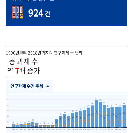
924
건
1990년부터 2018년까지의 연구과제 수 변화
총 과제 수
약
7
배 증가
연구과제 수행 추세