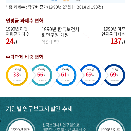
* 총 과제수 : 약 7배 증가(1990년 27건 ▷ 2018년 198건)
연평균 과제수 변화
1990년 한국보건사
1990년 이전
1990년 이후
연평균 과제수
연평균 과제수
회연구원 개원
24
137
약 5배 증가
건
건
수탁과제 비중 변화
기관별 연구보고서 발간 추세