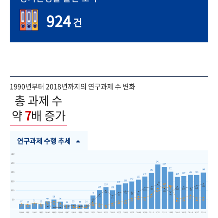
924
건
1990년부터 2018년까지의 연구과제 수 변화
총 과제 수
약
7
배 증가
연구과제 수행 추세