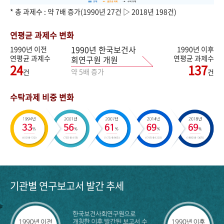
* 총 과제수 : 약 7배 증가(1990년 27건 ▷ 2018년 198건)
연평균 과제수 변화
1990년 한국보건사
1990년 이전
1990년 이후
연평균 과제수
연평균 과제수
회연구원 개원
24
137
약 5배 증가
건
건
수탁과제 비중 변화
기관별 연구보고서 발간 추세