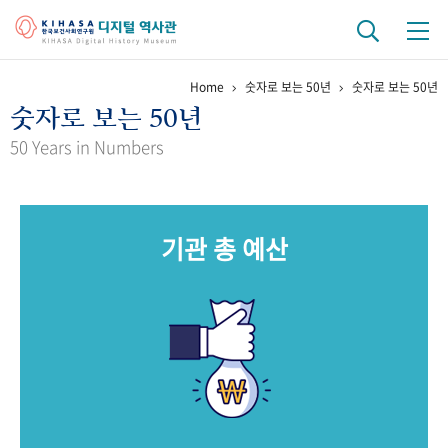
Home
숫자로 보는 50년
숫자로 보는 50년
기관 역사
숫자로 보는 50년
걸어온 길
기관 변천사
역대 기관장
연구원 사람들
50 Years in Numbers
연구 역사
정책과 연구
키워드로 보는 연구 역사
연구자들
기관 총 예산
간행물 변천사
기록물 아카이브
사진 아카이브
문서 기록물
행정박물
영상 기록물
+1
50
주년 기념