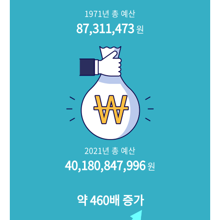
+1
성과 50선
숫자로 보는 50년
50
주년 광장
1971년 총 예산
세계와 함께 한 KIHASA
87,311,473
원
VR 역사관
2021년 총 예산
40,180,847,996
원
약 460배 증가