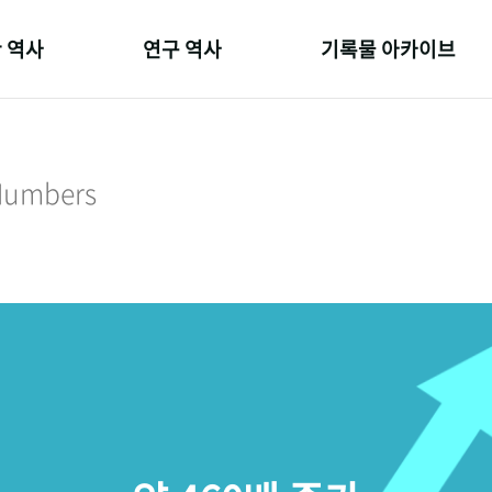
 역사
연구 역사
기록물 아카이브
온 길
정책과 연구
사진 아카이브
 변천사
키워드로 보는 연구 역사
문서 기록물
 Numbers
 기관장
연구자들
행정박물
 사람들
간행물 변천사
영상 기록물