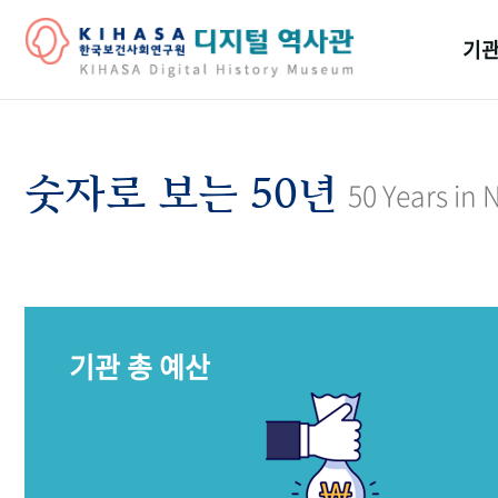
기관
걸어
기관
숫자로 보는 50년
50 Years in
역대
연구원
기관 총 예산