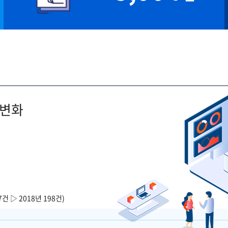
 변화
7건 ▷ 2018년 198건)