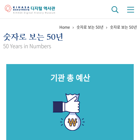
Home
숫자로 보는 50년
숫자로 보는 50년
기관 역사
숫자로 보는 50년
걸어온 길
기관 변천사
역대 기관장
연구원 사람들
50 Years in Numbers
연구 역사
정책과 연구
키워드로 보는 연구 역사
연구자들
기관 총 예산
간행물 변천사
기록물 아카이브
사진 아카이브
문서 기록물
행정박물
영상 기록물
+1
50
주년 기념