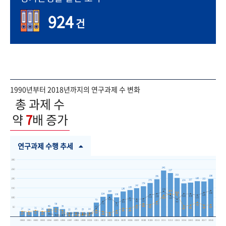
924
건
1990년부터 2018년까지의 연구과제 수 변화
총 과제 수
약
7
배 증가
연구과제 수행 추세