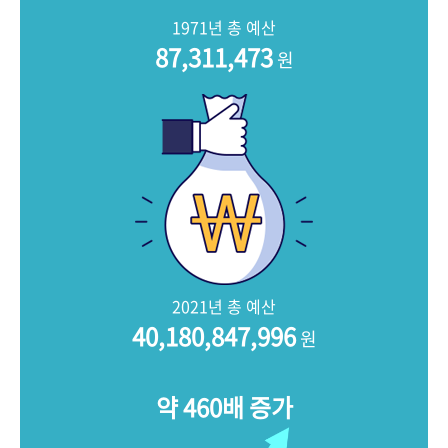
+1
성과 50선
숫자로 보는 50년
50
주년 광장
1971년 총 예산
세계와 함께 한 KIHASA
87,311,473
원
VR 역사관
2021년 총 예산
40,180,847,996
원
약 460배 증가