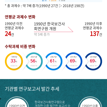
* 총 과제수 : 약 7배 증가(1990년 27건 ▷ 2018년 198건)
연평균 과제수 변화
1990년 한국보건사
1990년 이전
1990년 이후
연평균 과제수
연평균 과제수
회연구원 개원
24
137
약 5배 증가
건
건
수탁과제 비중 변화
기관별 연구보고서 발간 추세