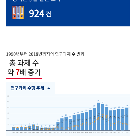
924
건
1990년부터 2018년까지의 연구과제 수 변화
총 과제 수
약
7
배 증가
연구과제 수행 추세