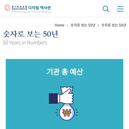
Home
숫자로 보는 50년
숫자로 보는 50년
기관 역사
숫자로 보는 50년
걸어온 길
기관 변천사
역대 기관장
연구원 사람들
50 Years in Numbers
연구 역사
정책과 연구
키워드로 보는 연구 역사
연구자들
기관 총 예산
간행물 변천사
기록물 아카이브
사진 아카이브
문서 기록물
행정박물
영상 기록물
+1
50
주년 기념