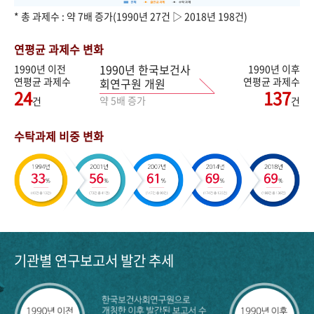
* 총 과제수 : 약 7배 증가(1990년 27건 ▷ 2018년 198건)
연평균 과제수 변화
1990년 한국보건사
1990년 이전
1990년 이후
연평균 과제수
연평균 과제수
회연구원 개원
24
137
약 5배 증가
건
건
수탁과제 비중 변화
기관별 연구보고서 발간 추세