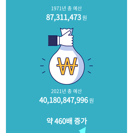
+1
성과 50선
숫자로 보는 50년
50
주년 광장
1971년 총 예산
세계와 함께 한 KIHASA
87,311,473
원
VR 역사관
2021년 총 예산
40,180,847,996
원
약 460배 증가