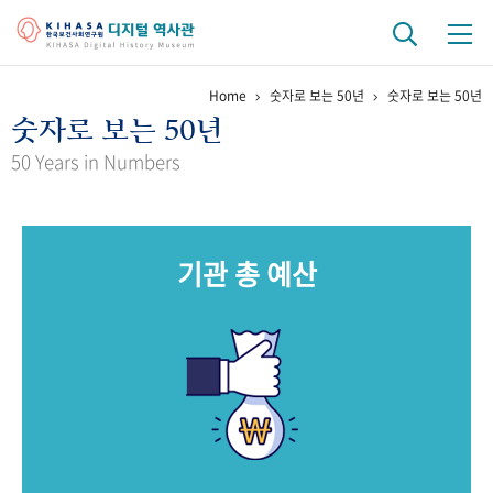
Home
숫자로 보는 50년
숫자로 보는 50년
기관 역사
숫자로 보는 50년
걸어온 길
기관 변천사
역대 기관장
연구원 사람들
50 Years in Numbers
연구 역사
정책과 연구
키워드로 보는 연구 역사
연구자들
기관 총 예산
간행물 변천사
기록물 아카이브
사진 아카이브
문서 기록물
행정박물
영상 기록물
+1
50
주년 기념