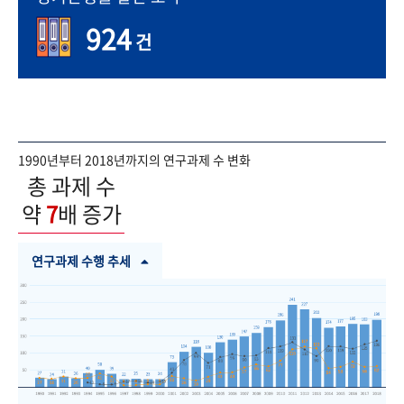
924
건
1990년부터 2018년까지의 연구과제 수 변화
총 과제 수
약
7
배 증가
연구과제 수행 추세