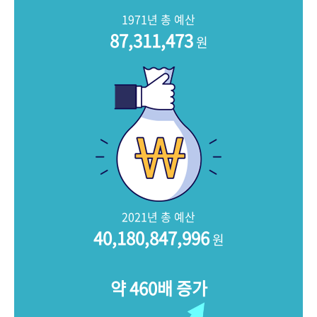
+1
성과 50선
숫자로 보는 50년
50
주년 광장
1971년 총 예산
세계와 함께 한 KIHASA
87,311,473
원
VR 역사관
2021년 총 예산
40,180,847,996
원
약 460배 증가