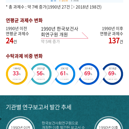
* 총 과제수 : 약 7배 증가(1990년 27건 ▷ 2018년 198건)
연평균 과제수 변화
1990년 한국보건사
1990년 이전
1990년 이후
연평균 과제수
연평균 과제수
회연구원 개원
24
137
약 5배 증가
건
건
수탁과제 비중 변화
기관별 연구보고서 발간 추세