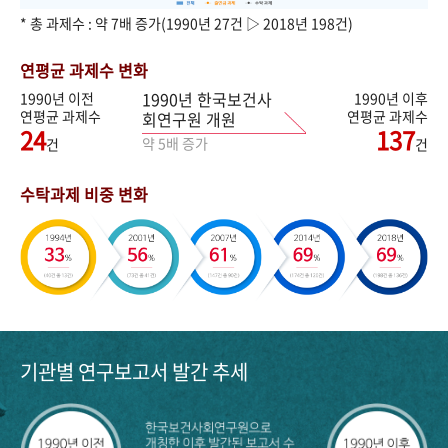
* 총 과제수 : 약 7배 증가(1990년 27건 ▷ 2018년 198건)
연평균 과제수 변화
1990년 한국보건사
1990년 이전
1990년 이후
연평균 과제수
연평균 과제수
회연구원 개원
24
137
약 5배 증가
건
건
수탁과제 비중 변화
기관별 연구보고서 발간 추세