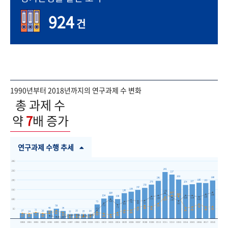
924
건
1990년부터 2018년까지의 연구과제 수 변화
총 과제 수
약
7
배 증가
연구과제 수행 추세