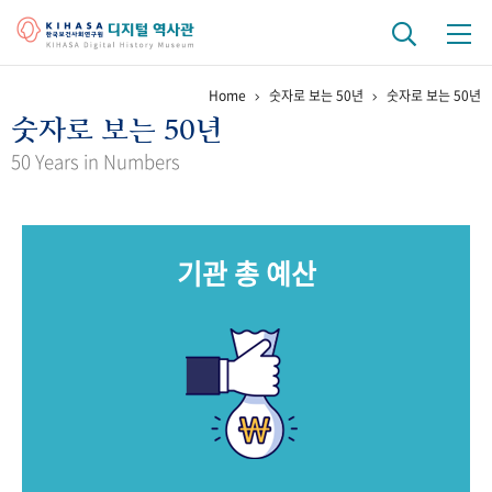
Home
숫자로 보는 50년
숫자로 보는 50년
기관 역사
숫자로 보는 50년
걸어온 길
기관 변천사
역대 기관장
연구원 사람들
50 Years in Numbers
연구 역사
정책과 연구
키워드로 보는 연구 역사
연구자들
기관 총 예산
간행물 변천사
기록물 아카이브
사진 아카이브
문서 기록물
행정박물
영상 기록물
+1
50
주년 기념