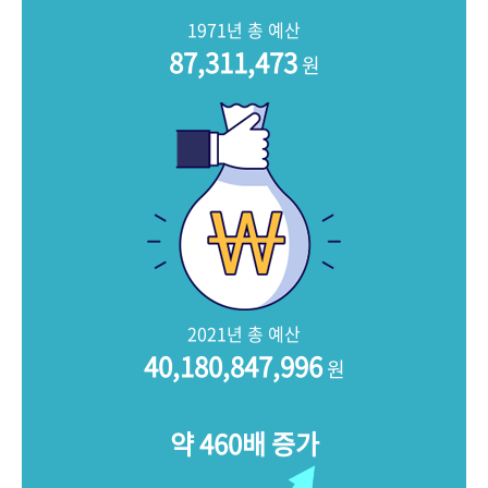
+1
성과 50선
숫자로 보는 50년
50
주년 광장
1971년 총 예산
세계와 함께 한 KIHASA
87,311,473
원
VR 역사관
2021년 총 예산
40,180,847,996
원
약 460배 증가