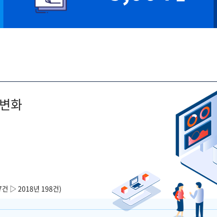
 변화
7건 ▷ 2018년 198건)