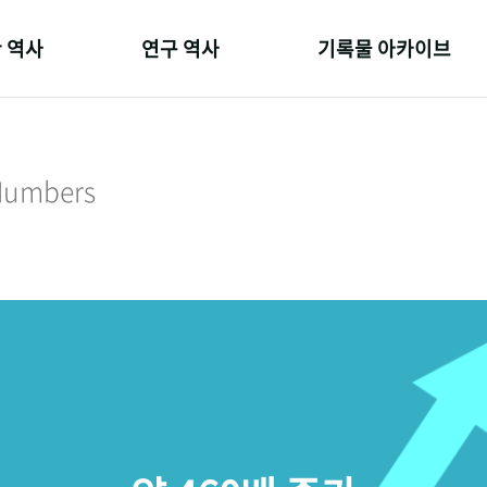
 역사
연구 역사
기록물 아카이브
온 길
정책과 연구
사진 아카이브
 변천사
키워드로 보는 연구 역사
문서 기록물
 Numbers
 기관장
연구자들
행정박물
 사람들
간행물 변천사
영상 기록물