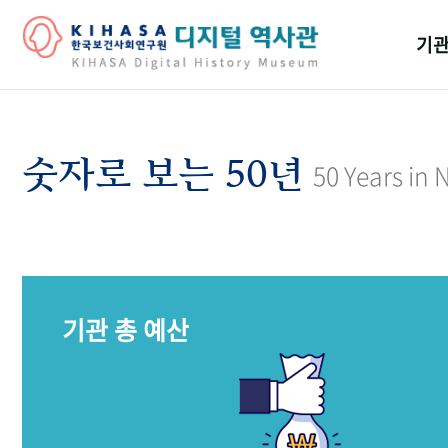
기관
걸어
기관
숫자로 보는 50년
50 Years in
역대
연구원
기관 총 예산