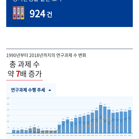
924
건
1990년부터 2018년까지의 연구과제 수 변화
총 과제 수
약
7
배 증가
연구과제 수행 추세