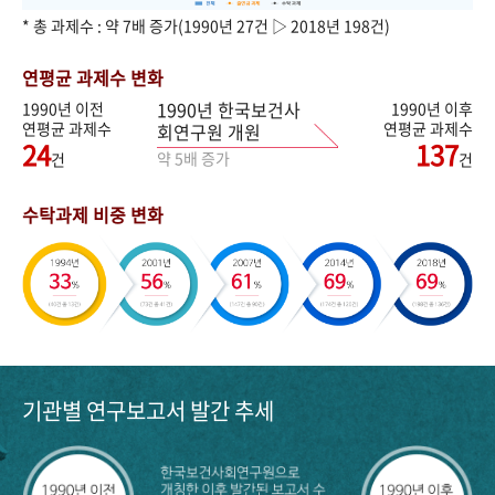
* 총 과제수 : 약 7배 증가(1990년 27건 ▷ 2018년 198건)
연평균 과제수 변화
1990년 한국보건사
1990년 이전
1990년 이후
연평균 과제수
연평균 과제수
회연구원 개원
24
137
약 5배 증가
건
건
수탁과제 비중 변화
기관별 연구보고서 발간 추세