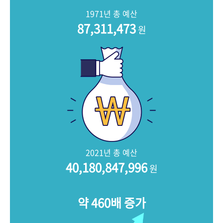
+1
성과 50선
숫자로 보는 50년
50
주년 광장
1971년 총 예산
세계와 함께 한 KIHASA
87,311,473
원
VR 역사관
2021년 총 예산
40,180,847,996
원
약 460배 증가