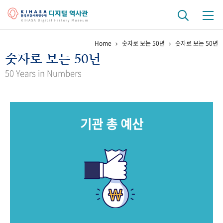
Home
숫자로 보는 50년
숫자로 보는 50년
기관 역사
숫자로 보는 50년
걸어온 길
기관 변천사
역대 기관장
연구원 사람들
50 Years in Numbers
연구 역사
정책과 연구
키워드로 보는 연구 역사
연구자들
기관 총 예산
간행물 변천사
기록물 아카이브
사진 아카이브
문서 기록물
행정박물
영상 기록물
+1
50
주년 기념