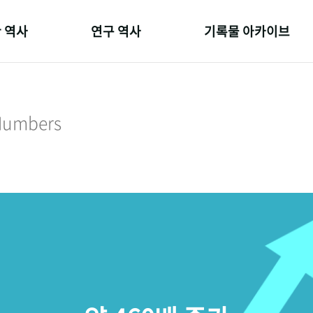
 역사
연구 역사
기록물 아카이브
온 길
정책과 연구
사진 아카이브
 변천사
키워드로 보는 연구 역사
문서 기록물
 Numbers
 기관장
연구자들
행정박물
 사람들
간행물 변천사
영상 기록물