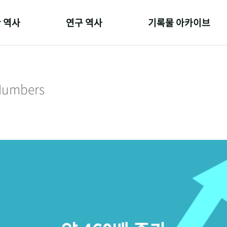
 역사
연구 역사
기록물 아카이브
온 길
정책과 연구
사진 아카이브
 변천사
키워드로 보는 연구 역사
문서 기록물
 Numbers
 기관장
연구자들
행정박물
 사람들
간행물 변천사
영상 기록물