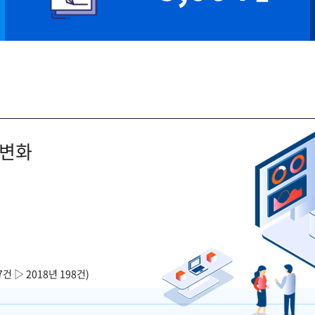
 변화
7건 ▷ 2018년 198건)