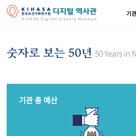
기관
걸어
기관
숫자로 보는 50년
50 Years in
역대
연구원
기관 총 예산