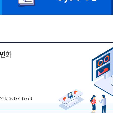
 변화
7건 ▷ 2018년 198건)