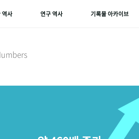
 역사
연구 역사
기록물 아카이브
온 길
정책과 연구
사진 아카이브
 변천사
키워드로 보는 연구 역사
문서 기록물
 Numbers
 기관장
연구자들
행정박물
 사람들
간행물 변천사
영상 기록물