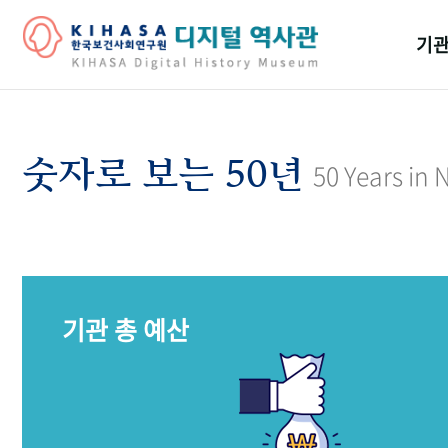
기관
걸어
기관
숫자로 보는 50년
50 Years in
역대
연구원
기관 총 예산