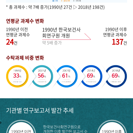
* 총 과제수 : 약 7배 증가(1990년 27건 ▷ 2018년 198건)
연평균 과제수 변화
1990년 한국보건사
1990년 이전
1990년 이후
연평균 과제수
연평균 과제수
회연구원 개원
24
137
약 5배 증가
건
건
수탁과제 비중 변화
기관별 연구보고서 발간 추세