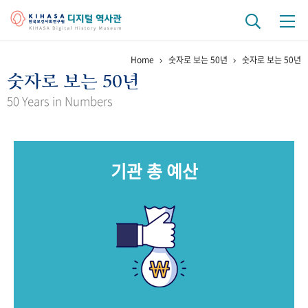
Home
숫자로 보는 50년
숫자로 보는 50년
기관 역사
숫자로 보는 50년
걸어온 길
기관 변천사
역대 기관장
연구원 사람들
50 Years in Numbers
연구 역사
정책과 연구
키워드로 보는 연구 역사
연구자들
기관 총 예산
간행물 변천사
기록물 아카이브
사진 아카이브
문서 기록물
행정박물
영상 기록물
+1
50
주년 기념