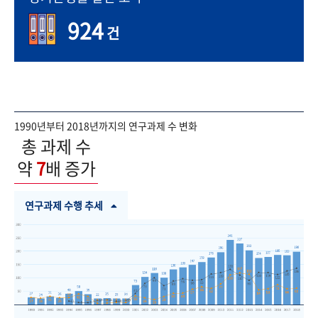
924
건
1990년부터 2018년까지의 연구과제 수 변화
총 과제 수
약
7
배 증가
연구과제 수행 추세