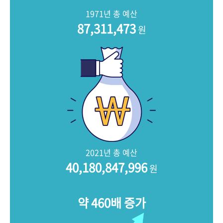
+1
성과 50선
숫자로 보는 50년
50
주년 광장
1971년 총 예산
세계와 함께 한 KIHASA
87,311,473
원
VR 역사관
2021년 총 예산
40,180,847,996
원
약 460배 증가