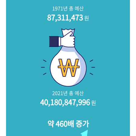
+1
성과 50선
숫자로 보는 50년
50
주년 광장
1971년 총 예산
세계와 함께 한 KIHASA
87,311,473
원
VR 역사관
2021년 총 예산
40,180,847,996
원
약 460배 증가