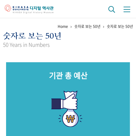
Home
숫자로 보는 50년
숫자로 보는 50년
기관 역사
숫자로 보는 50년
걸어온 길
기관 변천사
역대 기관장
연구원 사람들
50 Years in Numbers
연구 역사
정책과 연구
키워드로 보는 연구 역사
연구자들
기관 총 예산
간행물 변천사
기록물 아카이브
사진 아카이브
문서 기록물
행정박물
영상 기록물
+1
50
주년 기념