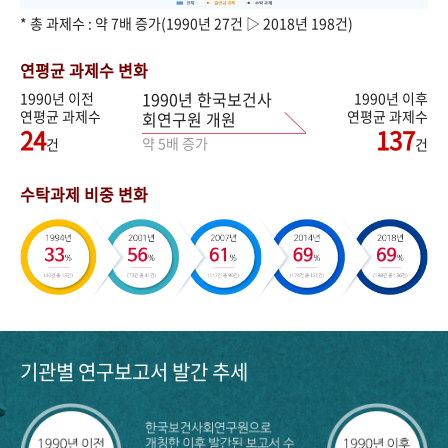
* 총 과제수 : 약 7배 증가(1990년 27건 ▷ 2018년 198건)
연평균 과제수 변화
1990년 한국보건사
1990년 이전
1990년 이후
연평균 과제수
연평균 과제수
회연구원 개원
24
137
약 5배 증가
건
건
수탁과제 비중 변화
기관별 연구보고서 발간 추세