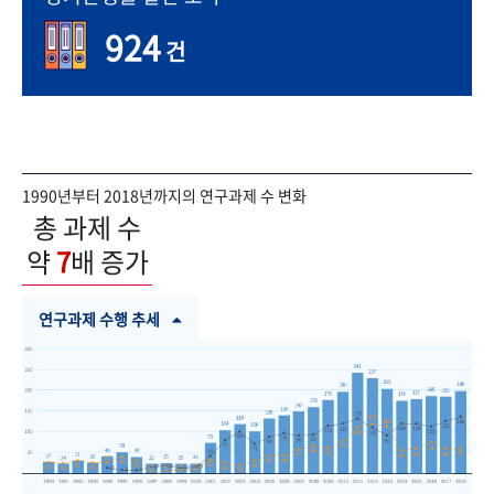
924
건
1990년부터 2018년까지의 연구과제 수 변화
총 과제 수
약
7
배 증가
연구과제 수행 추세