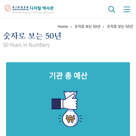
Home
숫자로 보는 50년
숫자로 보는 50년
기관 역사
숫자로 보는 50년
걸어온 길
기관 변천사
역대 기관장
연구원 사람들
50 Years in Numbers
연구 역사
정책과 연구
키워드로 보는 연구 역사
연구자들
기관 총 예산
간행물 변천사
기록물 아카이브
사진 아카이브
문서 기록물
행정박물
영상 기록물
+1
50
주년 기념