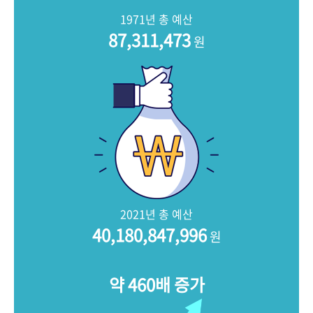
+1
성과 50선
숫자로 보는 50년
50
주년 광장
1971년 총 예산
세계와 함께 한 KIHASA
87,311,473
원
VR 역사관
2021년 총 예산
40,180,847,996
원
약 460배 증가