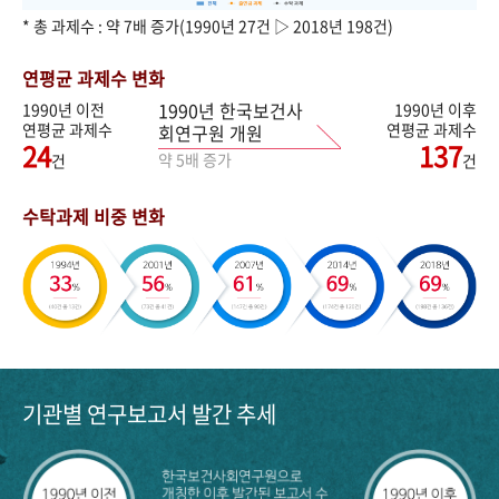
* 총 과제수 : 약 7배 증가(1990년 27건 ▷ 2018년 198건)
연평균 과제수 변화
1990년 한국보건사
1990년 이전
1990년 이후
연평균 과제수
연평균 과제수
회연구원 개원
24
137
약 5배 증가
건
건
수탁과제 비중 변화
기관별 연구보고서 발간 추세