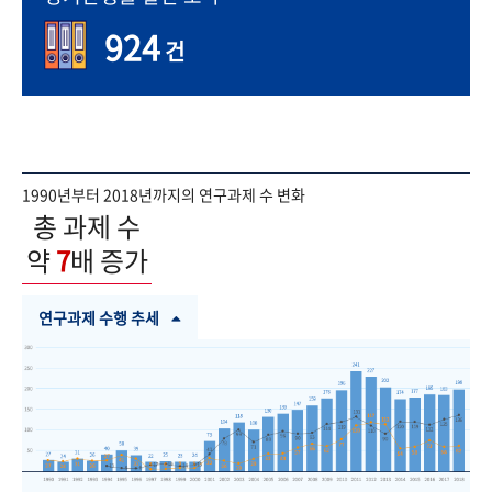
924
건
1990년부터 2018년까지의 연구과제 수 변화
총 과제 수
약
7
배 증가
연구과제 수행 추세