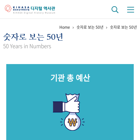
Home
숫자로 보는 50년
숫자로 보는 50년
기관 역사
숫자로 보는 50년
걸어온 길
기관 변천사
역대 기관장
연구원 사람들
50 Years in Numbers
연구 역사
정책과 연구
키워드로 보는 연구 역사
연구자들
기관 총 예산
간행물 변천사
기록물 아카이브
사진 아카이브
문서 기록물
행정박물
영상 기록물
+1
50
주년 기념