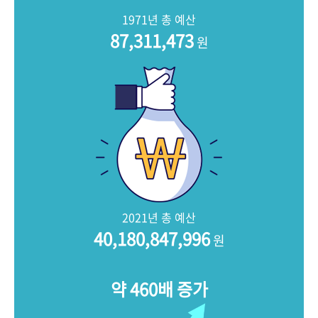
+1
성과 50선
숫자로 보는 50년
50
주년 광장
1971년 총 예산
세계와 함께 한 KIHASA
87,311,473
원
VR 역사관
2021년 총 예산
40,180,847,996
원
약 460배 증가