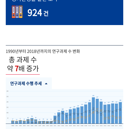
924
건
1990년부터 2018년까지의 연구과제 수 변화
총 과제 수
약
7
배 증가
연구과제 수행 추세