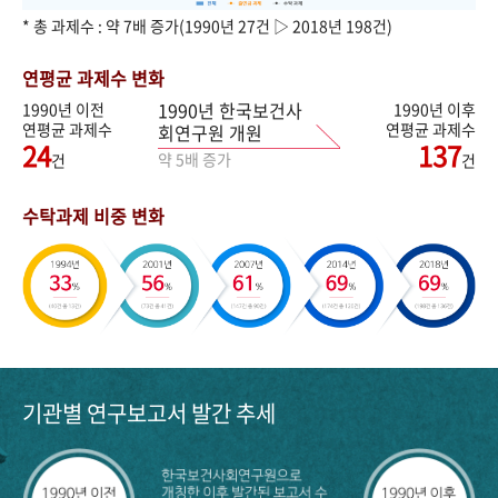
* 총 과제수 : 약 7배 증가(1990년 27건 ▷ 2018년 198건)
연평균 과제수 변화
1990년 한국보건사
1990년 이전
1990년 이후
연평균 과제수
연평균 과제수
회연구원 개원
24
137
약 5배 증가
건
건
수탁과제 비중 변화
기관별 연구보고서 발간 추세