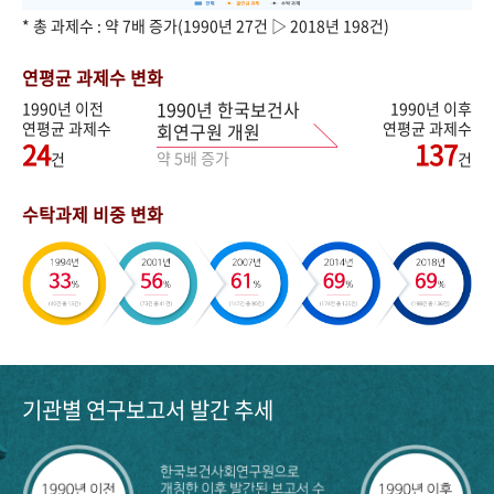
* 총 과제수 : 약 7배 증가(1990년 27건 ▷ 2018년 198건)
연평균 과제수 변화
1990년 한국보건사
1990년 이전
1990년 이후
연평균 과제수
연평균 과제수
회연구원 개원
24
137
약 5배 증가
건
건
수탁과제 비중 변화
기관별 연구보고서 발간 추세