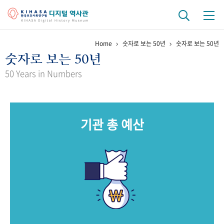
Home
숫자로 보는 50년
숫자로 보는 50년
기관 역사
숫자로 보는 50년
걸어온 길
기관 변천사
역대 기관장
연구원 사람들
50 Years in Numbers
연구 역사
정책과 연구
키워드로 보는 연구 역사
연구자들
기관 총 예산
간행물 변천사
기록물 아카이브
사진 아카이브
문서 기록물
행정박물
영상 기록물
+1
50
주년 기념