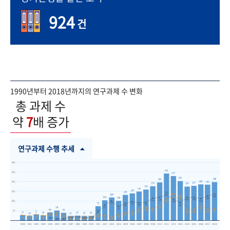
924
건
1990년부터 2018년까지의 연구과제 수 변화
총 과제 수
약
7
배 증가
연구과제 수행 추세