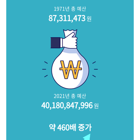
+1
성과 50선
숫자로 보는 50년
50
주년 광장
1971년 총 예산
세계와 함께 한 KIHASA
87,311,473
원
VR 역사관
2021년 총 예산
40,180,847,996
원
약 460배 증가